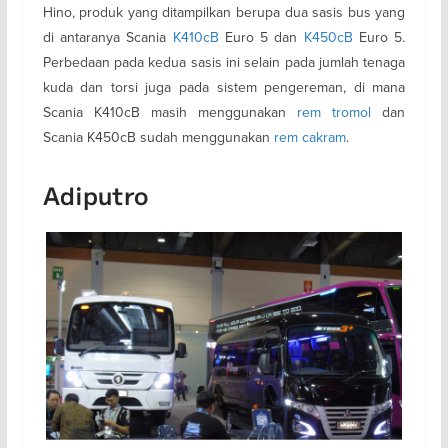
Hino, produk yang ditampilkan berupa dua sasis bus yang
di antaranya Scania
K410cB
Euro 5 dan
K450cB
Euro 5.
Perbedaan pada kedua sasis ini selain pada jumlah tenaga
kuda dan torsi juga pada sistem pengereman, di mana
Scania K410cB masih menggunakan
rem tromol
dan
Scania K450cB sudah menggunakan
rem cakram
.
Adiputro