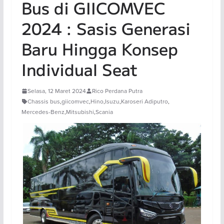
Bus di GIICOMVEC
2024 : Sasis Generasi
Baru Hingga Konsep
Individual Seat
Selasa, 12 Maret 2024
Rico Perdana Putra
Chassis bus
,
giicomvec
,
Hino
,
Isuzu
,
Karoseri Adiputro
,
Mercedes-Benz
,
Mitsubishi
,
Scania