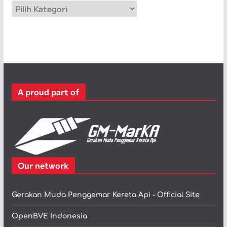
K
a
t
e
g
o
r
A proud part of
i
Our network
Gerakan Muda Penggemar Kereta Api - Official Site
OpenBVE Indonesia