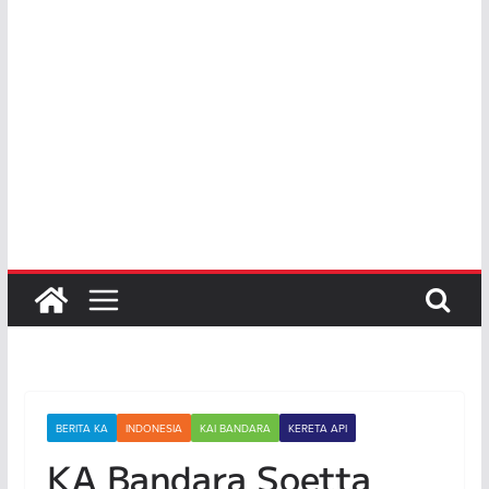
BERITA KA
INDONESIA
KAI BANDARA
KERETA API
KA Bandara Soetta