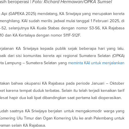
ih beroperasi |
Foto: Richard Hermawan/OPKA Sumsel
a Api (GAPEKA 2025) mendatang, KA Sriwijaya yang merupakan kereta
enghilang. KAI sudah merilis jadwal mulai tanggal 1 Februari 2025, di
S2, selanjutnya KA Kuala Stabas dengan nomor S3-S6, KA Rajabasa
0 dan KA Kertalaya dengan nomor S11F-S12F.
jalanan KA Sriwijaya kepada publik sejak beberapa hari yang lalu.
aik dari sisi komunitas kereta api regional Sumatera Selatan (OPKA)
ereta Lampung – Sumatera Selatan yang
meminta KAI untuk menjalankan
yatakan bahwa okupansi KA Rajabasa pada periode Januari – Oktober
 karena tempat duduk terbatas. Selain itu telah terjadi kenaikan tarif
at hapir dua kali lipat dibandingkan saat pertama kali dioperasikan.
 sudah saatnya KA Sriwijaya berjalan untuk mengakomodir warga yang
an Komering Ulu Timur dan Ogan Komering Ulu ke arah Palembang untuk
aman selain KA Rajabasa.