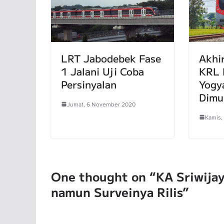
LRT Jabodebek Fase
Akhi
1 Jalani Uji Coba
KRL 
Persinyalan
Yogy
Dimu
Jumat, 6 November 2020
Kamis,
One thought on “
KA Sriwija
namun Surveinya Rilis
”