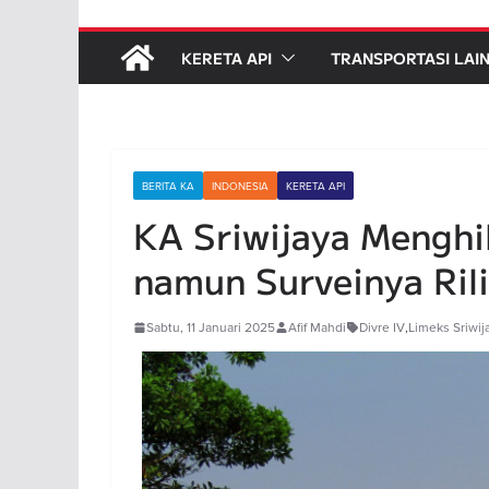
KERETA API
TRANSPORTASI LAI
BERITA KA
INDONESIA
KERETA API
KA Sriwijaya Menghi
namun Surveinya Rili
Sabtu, 11 Januari 2025
Afif Mahdi
Divre IV
,
Limeks Sriwij