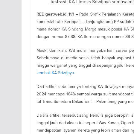
KA Limeks Sriwijaya semasa mas
Ilustrasi:
Pada Grafik Perjalanan Keret
REDigest.web.id, 11/1 –
komersial rute Kertapati – Tanjungkarang PP sudah m
mana nomor KA Sindang Marga masuk posisi KA S1-
dengan nomor S7-S8, KA Serelo dengan nomor S9-S1
Meski demikian, KAI mulai menyebarkan survei per
Sebelumnya di media sosial telah banyak aspirasi b
hingga warganet yang tinggal di sepanjang jalur k
kembali KA Sriwijaya.
Dari artikel sebelumnya tentang KA Sriwijaya men
2024 mencapai 164% sampai warga sulit mendapat tiket
tol Trans Sumatera Bakauheni – Palembang yang meles
Dalam artikel tersebut sang Penulis juga beropini
tinggal jauh dari akses tol seperti Way Kanan, Og
mendapatkan layanan Kereta yang lebih aman dan ny