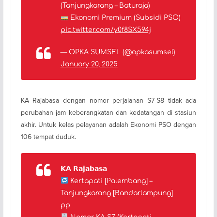
(Tanjungkarang – Baturaja)
Ekonomi Premium (Subsidi PSO)
pic.twitter.com/y0f8SX594j
— OPKA SUMSEL (@opkasumsel)
January 20, 2025
KA Rajabasa dengan nomor perjalanan S7-S8 tidak ada
perubahan jam keberangkatan dan kedatangan di stasiun
akhir. Untuk kelas pelayanan adalah Ekonomi PSO dengan
106 tempat duduk.
𝗞𝗔 𝗥𝗮𝗷𝗮𝗯𝗮𝘀𝗮
Kertapati [Palembang] –
Tanjungkarang [Bandarlampung]
pp