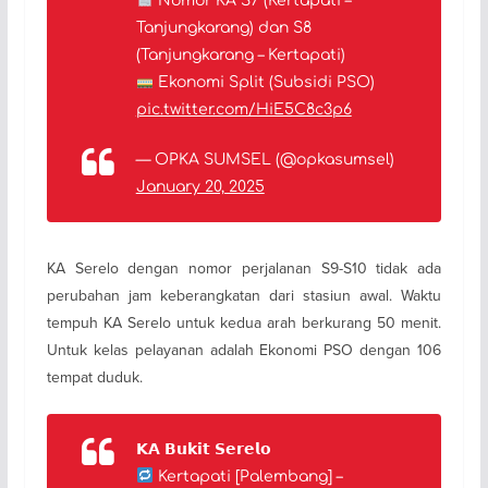
Nomor KA S7 (Kertapati –
Tanjungkarang) dan S8
(Tanjungkarang – Kertapati)
Ekonomi Split (Subsidi PSO)
pic.twitter.com/HiE5C8c3p6
— OPKA SUMSEL (@opkasumsel)
January 20, 2025
KA Serelo dengan nomor perjalanan S9-S10 tidak ada
perubahan jam keberangkatan dari stasiun awal. Waktu
tempuh KA Serelo untuk kedua arah berkurang 50 menit.
Untuk kelas pelayanan adalah Ekonomi PSO dengan 106
tempat duduk.
𝗞𝗔 𝗕𝘂𝗸𝗶𝘁 𝗦𝗲𝗿𝗲𝗹𝗼
Kertapati [Palembang] –