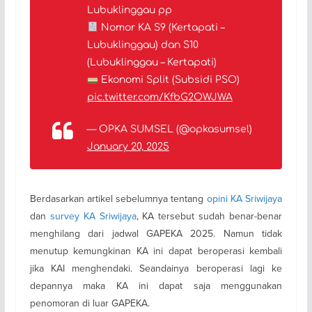
Lubuklinggau pp
Nomor KA S9 (Kertapati –
Lubuklinggau) dan S10
(Lubuklinggau – Kertapati)
Ekonomi Split (Subsidi PSO)
pic.twitter.com/KfbG2OWJWA
— OPKA SUMSEL (@opkasumsel)
January 20, 2025
Berdasarkan artikel sebelumnya tentang
opini KA Sriwijaya
dan
survey KA Sriwijaya
, KA tersebut sudah benar-benar
menghilang dari jadwal GAPEKA 2025. Namun tidak
menutup kemungkinan KA ini dapat beroperasi kembali
jika KAI menghendaki. Seandainya beroperasi lagi ke
depannya maka KA ini dapat saja menggunakan
penomoran di luar GAPEKA.