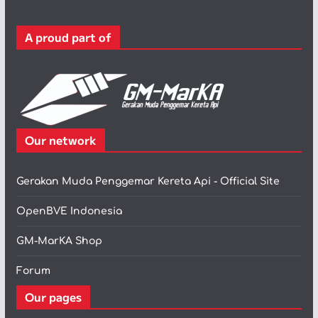
o
r
A proud part of
i
Our network
Gerakan Muda Penggemar Kereta Api - Official Site
OpenBVE Indonesia
GM-MarKA Shop
Forum
Our pages