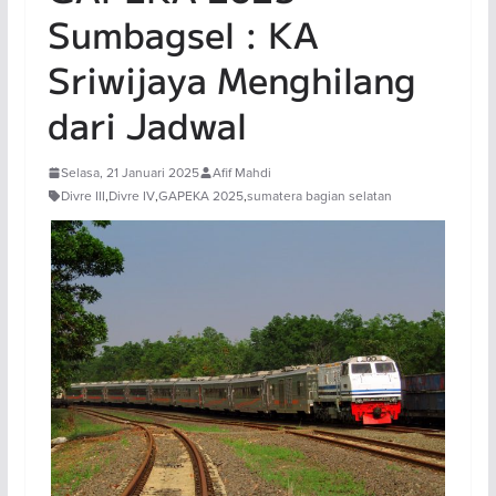
Sumbagsel : KA
Sriwijaya Menghilang
dari Jadwal
Selasa, 21 Januari 2025
Afif Mahdi
Divre III
,
Divre IV
,
GAPEKA 2025
,
sumatera bagian selatan