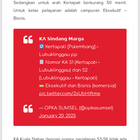
Sedangkan untuk arah Kertapati berkurang 50 menit.
Untuk kelas pelayanan adalah campuran Eksekutif –
Bisnis.
𝗞𝗔 𝗦𝗶𝗻𝗱𝗮𝗻𝗴 𝗠𝗮𝗿𝗴𝗮
Kertapati [Palembang] –
Lubuklinggau pp
Nomor KA S1 (Kertapati –
Lubuklinggau) dan S2
(Lubuklinggau – Kertapati)
Eksekutif dan Bisnis (komersial)
pic.twitter.com/2sUbHiftme
— OPKA SUMSEL (@opkasumsel)
January 20, 2025
KA Kuala Stabas dengan nomor perjalanan S3-S6 tidak ada