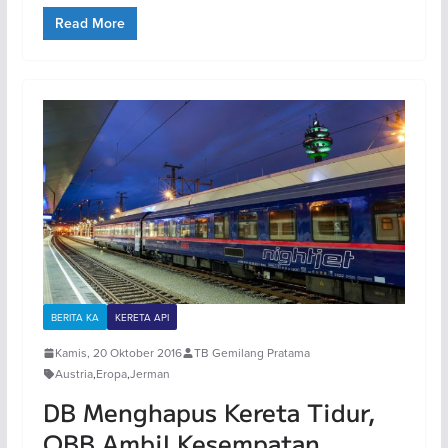
Read More
BERITA KA
KERETA API
Kamis, 20 Oktober 2016
TB Gemilang Pratama
Austria
,
Eropa
,
Jerman
DB Menghapus Kereta Tidur,
OBB Ambil Kesempatan