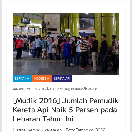
BERITA KA
INDONESIA
KERETA API
Rabu, 29 Juni 2016
TB Gemilang Pratama
Mudik
[Mudik 2016] Jumlah Pemudik
Kereta Api Naik 5 Persen pada
Lebaran Tahun Ini
Ilustrasi pemudik kereta api | Foto: Tempo.co [30/6]