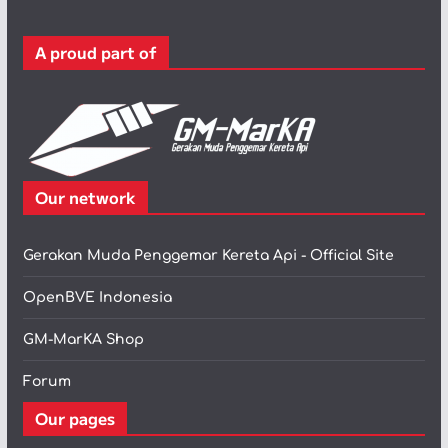
o
r
A proud part of
i
Our network
Gerakan Muda Penggemar Kereta Api - Official Site
OpenBVE Indonesia
GM-MarKA Shop
Forum
Our pages