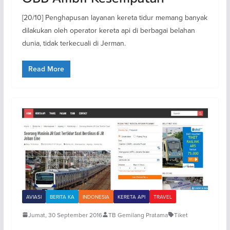
[20/10] Penghapusan layanan kereta tidur memang banyak
dilakukan oleh operator kereta api di berbagai belahan
dunia, tidak terkecuali di Jerman.
Read More
AVIASI
BERITA KA
INDONESIA
KERETA API
TRAVEL
Jumat, 30 September 2016
TB Gemilang Pratama
Tiket