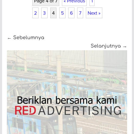
Page 4 of 7
« Previous
1
2
3
4
5
6
7
Next »
← Sebelumnya
Selanjutnya →