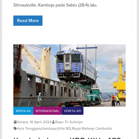
Sihnaukville, Kamboja pada Sabtu (28/4) lalu.
Read More
BERITA KA
INTERNASIONAL
KERETA API
Selasa, 16 April 2024
Bayu Tri Sulistyo
Asia Tenggara
,
Kamboja
,
KiHa 183
,
Royal Railway Cambodia