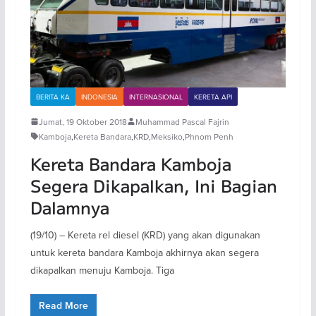
BERITA KA
INDONESIA
INTERNASIONAL
KERETA API
Jumat, 19 Oktober 2018
Muhammad Pascal Fajrin
Kamboja
,
Kereta Bandara
,
KRD
,
Meksiko
,
Phnom Penh
Kereta Bandara Kamboja
Segera Dikapalkan, Ini Bagian
Dalamnya
(19/10) – Kereta rel diesel (KRD) yang akan digunakan
untuk kereta bandara Kamboja akhirnya akan segera
dikapalkan menuju Kamboja. Tiga
Read More