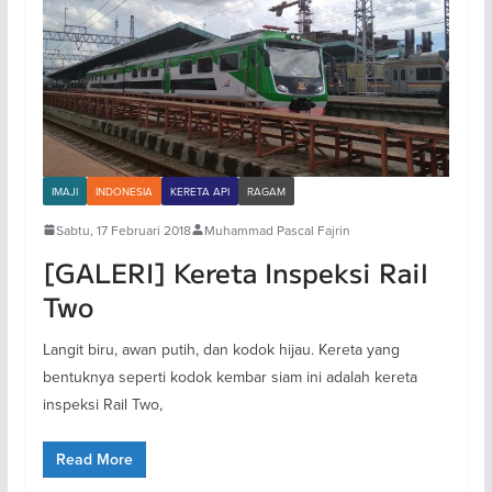
IMAJI
INDONESIA
KERETA API
RAGAM
Sabtu, 17 Februari 2018
Muhammad Pascal Fajrin
[GALERI] Kereta Inspeksi Rail
Two
Langit biru, awan putih, dan kodok hijau. Kereta yang
bentuknya seperti kodok kembar siam ini adalah kereta
inspeksi Rail Two,
Read More