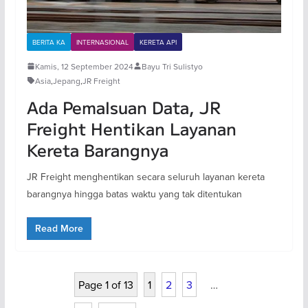
BERITA KA
INTERNASIONAL
KERETA API
Kamis, 12 September 2024
Bayu Tri Sulistyo
Asia
,
Jepang
,
JR Freight
Ada Pemalsuan Data, JR
Freight Hentikan Layanan
Kereta Barangnya
JR Freight menghentikan secara seluruh layanan kereta
barangnya hingga batas waktu yang tak ditentukan
Read More
Page 1 of 13
1
2
3
…