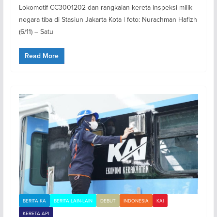
Lokomotif CC3001202 dan rangkaian kereta inspeksi milik
negara tiba di Stasiun Jakarta Kota | foto: Nurachman Hafizh
(6/11) – Satu
Read More
BERITA KA
BERITA LAIN-LAIN
DEBUT
INDONESIA
KAI
KERETA API