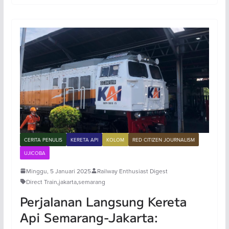
CERITA PENULIS
KERETA API
KOLOM
RED CITIZEN JOURNALISM
UJICOBA
Minggu, 5 Januari 2025
Railway Enthusiast Digest
Direct Train
,
jakarta
,
semarang
Perjalanan Langsung Kereta
Api Semarang-Jakarta: