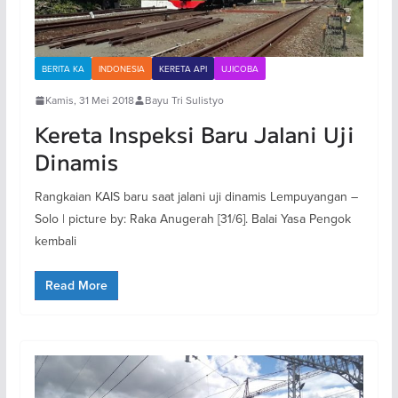
BERITA KA
INDONESIA
KERETA API
UJICOBA
Kamis, 31 Mei 2018
Bayu Tri Sulistyo
Kereta Inspeksi Baru Jalani Uji
Dinamis
Rangkaian KAIS baru saat jalani uji dinamis Lempuyangan –
Solo | picture by: Raka Anugerah [31/6]. Balai Yasa Pengok
kembali
Read More