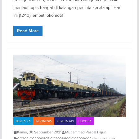
menjadi topik hangat di kalangan pecinta kereta api. Hari
ini (12/10), empat lokomotif
Read More
BERITA KA
INDONESIA
KERETA API
UJICOBA
Kamis, 30 September 2021
Muhammad Pascal Fajrin
CC202
,
CC2020807
,
CC2028609
,
CC2029002
,
vintage livery