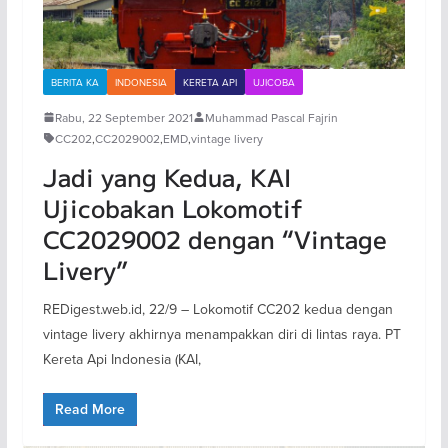
BERITA KA
INDONESIA
KERETA API
UJICOBA
Rabu, 22 September 2021
Muhammad Pascal Fajrin
CC202
,
CC2029002
,
EMD
,
vintage livery
Jadi yang Kedua, KAI
Ujicobakan Lokomotif
CC2029002 dengan “Vintage
Livery”
REDigest.web.id, 22/9 – Lokomotif CC202 kedua dengan
vintage livery akhirnya menampakkan diri di lintas raya. PT
Kereta Api Indonesia (KAI,
Read More