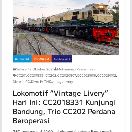
BERITA KA
INDONESIA
KERETA API
Selasa, 12 Oktober 2021
Muhammad Pascal Fajrin
CC201
,
CC2018331
,
CC202
,
CC2020807
,
CC2028609
,
CC2029002
,
Divre III PG
,
Divre IV TNK
,
vintage livery
Lokomotif “Vintage Livery”
Hari Ini: CC2018331 Kunjungi
Bandung, Trio CC202 Perdana
Beroperasi
REDigest.web.id, 12/10 – Lokomotif vintage livery masih