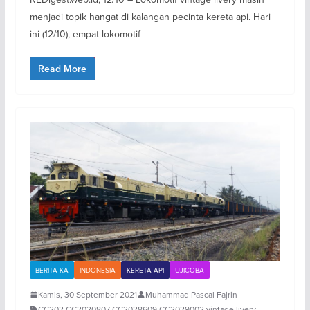
menjadi topik hangat di kalangan pecinta kereta api. Hari
ini (12/10), empat lokomotif
Read More
BERITA KA
INDONESIA
KERETA API
UJICOBA
Kamis, 30 September 2021
Muhammad Pascal Fajrin
CC202
,
CC2020807
,
CC2028609
,
CC2029002
,
vintage livery