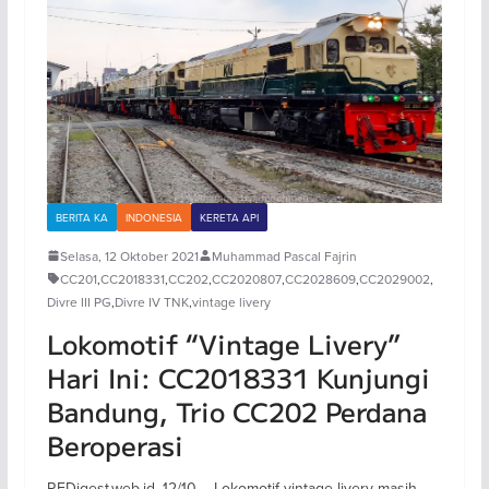
BERITA KA
INDONESIA
KERETA API
Selasa, 12 Oktober 2021
Muhammad Pascal Fajrin
CC201
,
CC2018331
,
CC202
,
CC2020807
,
CC2028609
,
CC2029002
,
Divre III PG
,
Divre IV TNK
,
vintage livery
Lokomotif “Vintage Livery”
Hari Ini: CC2018331 Kunjungi
Bandung, Trio CC202 Perdana
Beroperasi
REDigest.web.id, 12/10 – Lokomotif vintage livery masih