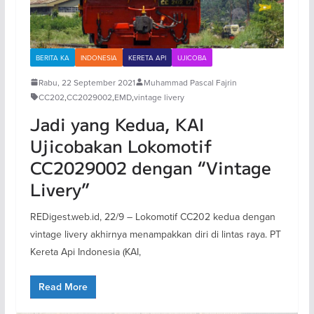
BERITA KA
INDONESIA
KERETA API
UJICOBA
Rabu, 22 September 2021
Muhammad Pascal Fajrin
CC202
,
CC2029002
,
EMD
,
vintage livery
Jadi yang Kedua, KAI
Ujicobakan Lokomotif
CC2029002 dengan “Vintage
Livery”
REDigest.web.id, 22/9 – Lokomotif CC202 kedua dengan
vintage livery akhirnya menampakkan diri di lintas raya. PT
Kereta Api Indonesia (KAI,
Read More