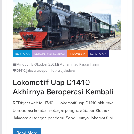
BERITA KA
BEROPERASI KEMBALI
INDONESIA
KERETA API
Minggu, 17 Oktober 2021
Muhammad Pascal Fajrin
D1410
,
jaladara
,
sepur kluthuk jaladara
Lokomotif Uap D1410
Akhirnya Beroperasi Kembali
REDigest.web.id, 17/10 – Lokomotif uap D1410 akhirnya
beroperasi kembali sebagai penghela Sepur Kluthuk
Jaladara di tengah pandemi. Sebelumnya, lokomotif ini
Read More