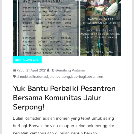
BERITA LAIN-LAIN
Rabu, 21 April 2021
TB Gemilang Pratama
al mubtadiin
,
donasi
,
jalur serpong
,
jsberbagi
,
pesantren
Yuk Bantu Perbaiki Pesantren
Bersama Komunitas Jalur
Serpong!
Bulan Ramadan adalah momen yang tepat untuk saling
berbagi. Banyak individu maupun kelompok menggelar
kegiatan kemanusiaan di bulan penuh berkah