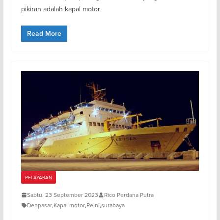
pikiran adalah kapal motor
Read More
PELAYARAN
Sabtu, 23 September 2023
Rico Perdana Putra
Denpasar
,
Kapal motor
,
Pelni
,
surabaya