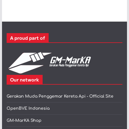
t
e
g
o
r
A proud part of
i
Our network
Gerakan Muda Penggemar Kereta Api - Official Site
OpenBVE Indonesia
GM-MarKA Shop