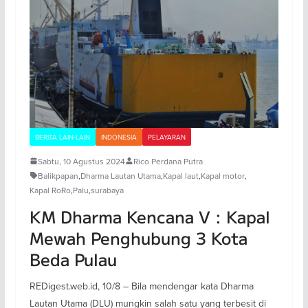
BERITA LAIN-LAIN
INDONESIA
PELAYARAN
Sabtu, 10 Agustus 2024
Rico Perdana Putra
Balikpapan
,
Dharma Lautan Utama
,
Kapal laut
,
Kapal motor
,
Kapal RoRo
,
Palu
,
surabaya
KM Dharma Kencana V : Kapal
Mewah Penghubung 3 Kota
Beda Pulau
REDigest.web.id, 10/8 – Bila mendengar kata Dharma
Lautan Utama (DLU) mungkin salah satu yang terbesit di