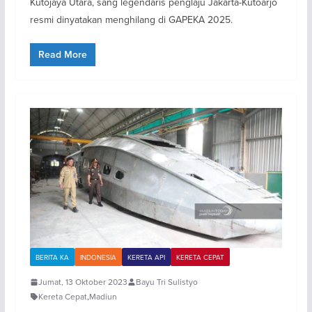
Kutojaya Utara, sang legendaris penglaju Jakarta-Kutoarjo
resmi dinyatakan menghilang di GAPEKA 2025.
Read More
BERITA KA
INDONESIA
KERETA API
KERETA CEPAT
Jumat, 13 Oktober 2023
Bayu Tri Sulistyo
Kereta Cepat
,
Madiun