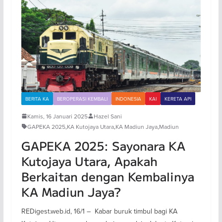
BERITA KA
BEROPERASI KEMBALI
INDONESIA
KAI
KERETA API
Kamis, 16 Januari 2025
Hazel Sani
GAPEKA 2025
,
KA Kutojaya Utara
,
KA Madiun Jaya
,
Madiun
GAPEKA 2025: Sayonara KA
Kutojaya Utara, Apakah
Berkaitan dengan Kembalinya
KA Madiun Jaya?
REDigest.web.id, 16/1 – Kabar buruk timbul bagi KA