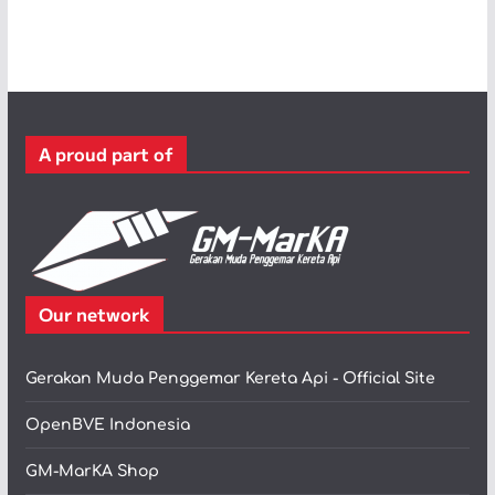
t
e
g
o
r
A proud part of
i
Our network
Gerakan Muda Penggemar Kereta Api - Official Site
OpenBVE Indonesia
GM-MarKA Shop