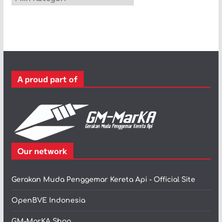
a
t
e
g
o
r
A proud part of
i
Our network
Gerakan Muda Penggemar Kereta Api - Official Site
OpenBVE Indonesia
GM-MarKA Shop