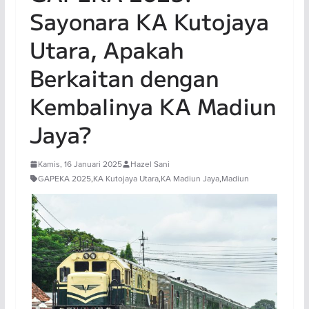
Sayonara KA Kutojaya
Utara, Apakah
Berkaitan dengan
Kembalinya KA Madiun
Jaya?
Kamis, 16 Januari 2025
Hazel Sani
GAPEKA 2025
,
KA Kutojaya Utara
,
KA Madiun Jaya
,
Madiun