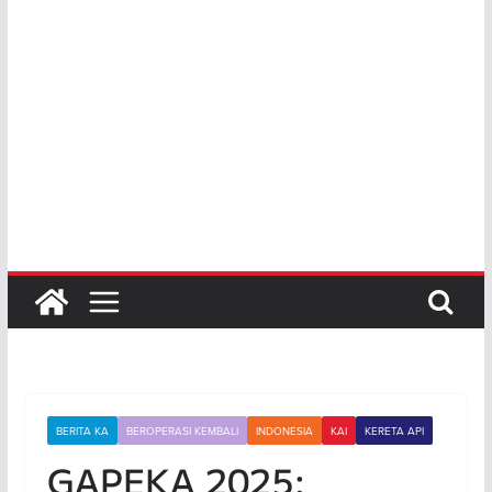
BERITA KA
BEROPERASI KEMBALI
INDONESIA
KAI
KERETA API
GAPEKA 2025: