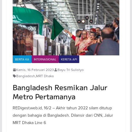
BERITA KA
INTERNASIONAL
KERETA API
Kamis, 16 Februari 2023
Bayu Tri Sulistyo
Bangladesh
,
MRT Dhaka
Bangladesh Resmikan Jalur
Metro Pertamanya
REDigest.web.id, 16/2 – Akhir tahun 2022 silam ditutup
dengan bahagia di Bangladesh. Dilansir dari CNN, Jalur
MRT Dhaka Line 6