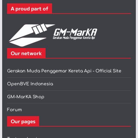
r
A proud part of
i
Our network
Gerakan Muda Penggemar Kereta Api - Official Site
OpenBVE Indonesia
GM-MarKA Shop
Forum
Our pages