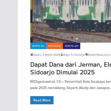
BERITA KA
INDONESIA
KERETA API
Sabtu, 2 Maret 2024
Bayu Tri Sulistyo
Elektrifikasi
,
mrt 
Dapat Dana dari Jerman, El
Sidoarjo Dimulai 2025
REDigest.web.id, 1/3 – Pemerintah Kota Surabaya be
pada 2025 mendatang. Seperti dikutip dari Jawapos,
Read More