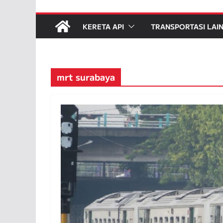
KERETA API
TRANSPORTASI LAI
mrt surabaya