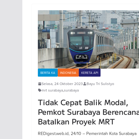
BERITA KA
INDONESIA
KERETA API
Selasa, 24 Oktober 2023
Bayu Tri Sulistyo
mrt surabaya
,
surabaya
Tidak Cepat Balik Modal,
Pemkot Surabaya Berencan
Batalkan Proyek MRT
REDigest.web.id, 24/10 – Pemerintah Kota Surabaya