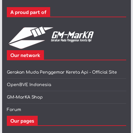
r
A proud part of
i
Our network
Gerakan Muda Penggemar Kereta Api - Official Site
OpenBVE Indonesia
GM-MarKA Shop
Forum
Our pages