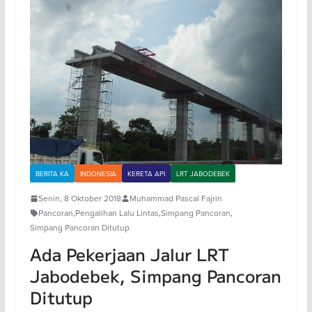
BERITA KA
INDONESIA
KERETA API
LRT JABODEBEK
Senin, 8 Oktober 2018
Muhammad Pascal Fajrin
Pancoran
,
Pengalihan Lalu Lintas
,
Simpang Pancoran
,
Simpang Pancoran Ditutup
Ada Pekerjaan Jalur LRT
Jabodebek, Simpang Pancoran
Ditutup