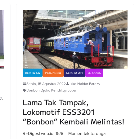
BERITA KA
INDONESIA
KERETA API
UJICOBA
Senin, 15 Agustus 2022
Ikko Haidar Farozy
Bonbon
,
Djoko Kendil
,
uji coba
83
,
Lama Tak Tampak,
Lokomotif ESS3201
“Bonbon” Kembali Melintas!
REDigest.web.id, 15/8 – Momen tak terduga