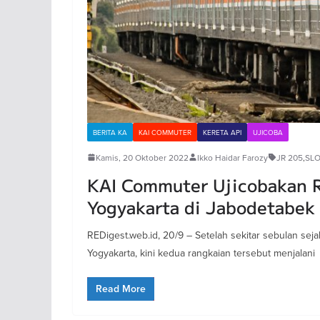
BERITA KA
KAI COMMUTER
KERETA API
UJICOBA
Kamis, 20 Oktober 2022
Ikko Haidar Farozy
JR 205
,
SL
KAI Commuter Ujicobakan 
Yogyakarta di Jabodetabek
REDigest.web.id, 20/9 – Setelah sekitar sebulan se
Yogyakarta, kini kedua rangkaian tersebut menjalani
Read More