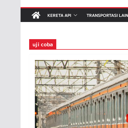
KERETA API
TRANSPORTASI LAI
uji coba