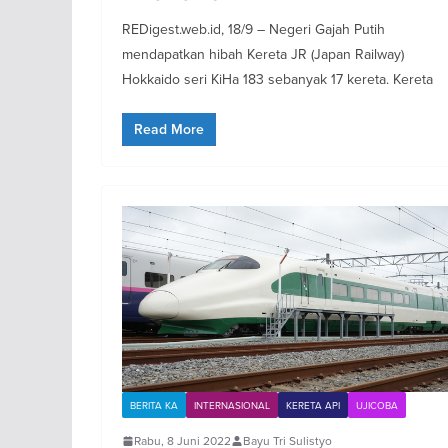
REDigest.web.id, 18/9 – Negeri Gajah Putih
mendapatkan hibah Kereta JR (Japan Railway)
Hokkaido seri KiHa 183 sebanyak 17 kereta. Kereta
Read More
BERITA KA
INTERNASIONAL
KERETA API
UJICOBA
Rabu, 8 Juni 2022
Bayu Tri Sulistyo