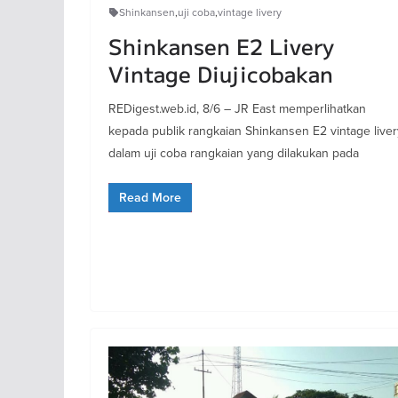
Shinkansen
,
uji coba
,
vintage livery
Shinkansen E2 Livery
Vintage Diujicobakan
REDigest.web.id, 8/6 – JR East memperlihatkan
kepada publik rangkaian Shinkansen E2 vintage liver
dalam uji coba rangkaian yang dilakukan pada
Read More