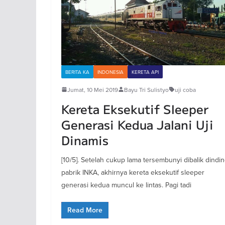
BERITA KA
INDONESIA
KERETA API
Jumat, 10 Mei 2019
Bayu Tri Sulistyo
uji coba
Kereta Eksekutif Sleeper
Generasi Kedua Jalani Uji
Dinamis
[10/5]. Setelah cukup lama tersembunyi dibalik dindi
pabrik INKA, akhirnya kereta eksekutif sleeper
generasi kedua muncul ke lintas. Pagi tadi
Read More