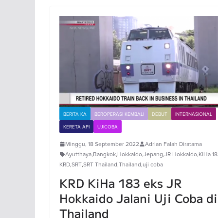
BERITA KA
BEROPERASI KEMBALI
DEBUT
INTERNASIONAL
KERETA API
UJICOBA
Minggu, 18 September 2022
Adrian Falah Diratama
Ayutthaya
,
Bangkok
,
Hokkaido
,
Jepang
,
JR Hokkaido
,
KiHa 1
KRD
,
SRT
,
SRT Thailand
,
Thailand
,
uji coba
KRD KiHa 183 eks JR
Hokkaido Jalani Uji Coba di
Thailand