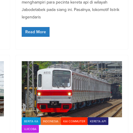
menghampiri para pecinta kereta api di wilayah
Jabodetabek pada siang ini. Pasalnya, lokomotif listrik
legendaris
Read More
BERITA KA
INDONESIA
KAI COMMUTER
KERETA API
UJICOBA