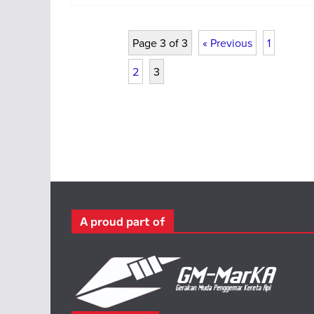
Page 3 of 3
« Previous
1
2
3
A proud part of