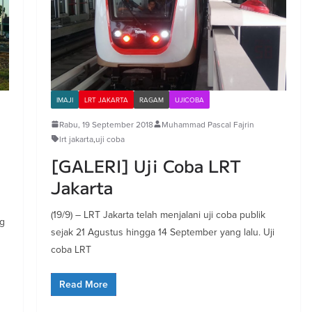
IMAJI
LRT JAKARTA
RAGAM
UJICOBA
Rabu, 19 September 2018
Muhammad Pascal Fajrin
lrt jakarta
,
uji coba
[GALERI] Uji Coba LRT
Jakarta
(19/9) – LRT Jakarta telah menjalani uji coba publik
ng
sejak 21 Agustus hingga 14 September yang lalu. Uji
coba LRT
Read More