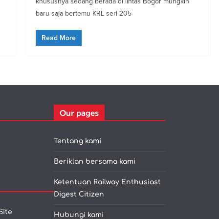
khususnya sedang berada di lintas Bogor mungkin
baru saja bertemu KRL seri 205
Read More
Our pages
Tentang kami
Beriklan bersama kami
Ketentuan Railway Enthusiast
Digest Citizen
Site
Hubungi kami