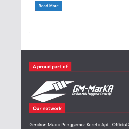
Read More
A proud part of
Our network
Gerakan Muda Penggemar Kereta Api - Official 