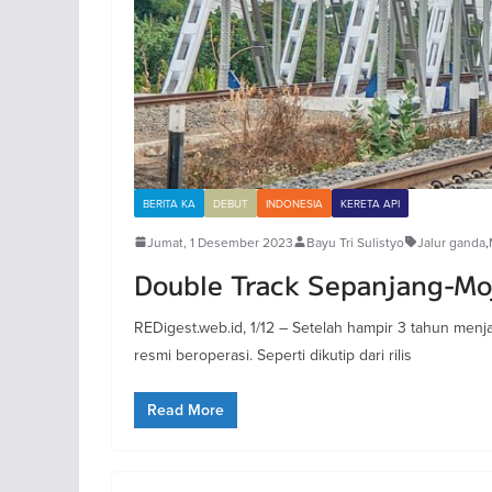
BERITA KA
DEBUT
INDONESIA
KERETA API
Jumat, 1 Desember 2023
Bayu Tri Sulistyo
Jalur ganda
,
Double Track Sepanjang-Mo
REDigest.web.id, 1/12 – Setelah hampir 3 tahun men
resmi beroperasi. Seperti dikutip dari rilis
Read More