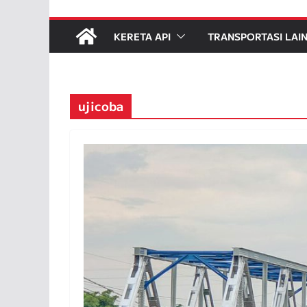
KERETA API
TRANSPORTASI LAI
ujicoba