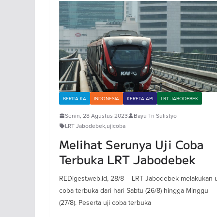
BERITA KA
INDONESIA
KERETA API
LRT JABODEBEK
Senin, 28 Agustus 2023
Bayu Tri Sulistyo
LRT Jabodebek
,
ujicoba
Melihat Serunya Uji Coba
Terbuka LRT Jabodebek
REDigest.web.id, 28/8 – LRT Jabodebek melakukan u
coba terbuka dari hari Sabtu (26/8) hingga Minggu
(27/8). Peserta uji coba terbuka