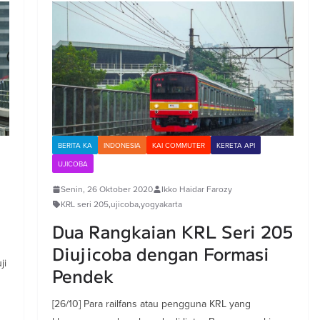
BERITA KA
INDONESIA
KAI COMMUTER
KERETA API
UJICOBA
Senin, 26 Oktober 2020
Ikko Haidar Farozy
KRL seri 205
,
ujicoba
,
yogyakarta
Dua Rangkaian KRL Seri 205
Diujicoba dengan Formasi
ji
Pendek
[26/10] Para railfans atau pengguna KRL yang