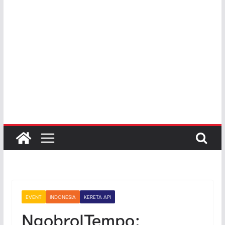
EVENT
INDONESIA
KERETA API
NgobrolTempo: