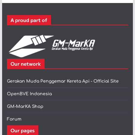
o
r
A proud part of
i
Our network
Gerakan Muda Penggemar Kereta Api - Official Site
OpenBVE Indonesia
GM-MarKA Shop
Forum
Our pages