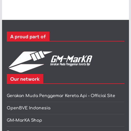
t
e
g
o
r
A proud part of
i
Our network
Gerakan Muda Penggemar Kereta Api - Official Site
OpenBVE Indonesia
GM-MarKA Shop