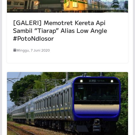
[GALERI] Memotret Kereta Api
Sambil “Tiarap” Alias Low Angle
#PotoNdlosor
Minggu, 7 Juni 2020