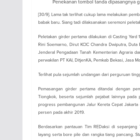
Penekanan tombol tanda dipasangnya gi
[30/9]. Lama tak terlihat cukup lama melakukan pem
babak baru. Siang tadi dilaksanakan seremoni peleta
Peletakan girder pertama dilakukan di Casting Yard 
Rini Soemarno, Dirut KCIC Chandra Dwiputra, Duta 
Jenderal Pengadaan Tanah Kementerian Agraria dan P
perwakilan PT KAI, DitjenKA, Pemkab Bekasi, Jasa Ma
Terlihat pula sejumlah undangan dari perguruan ting
Pemasangan girder pertama ditandai dengan pen
Tiongkok, beserta sejumlah pejabat lainnya pada
progress pembangunan Jalur Kereta Cepat Jakarta
persen pada akhir 2019.
Berdasarkan pantauan Tim REDaksi di sepanjang To
layang serta bore pile dan rangka tiang pancang. S