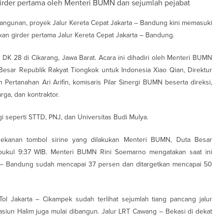
rder pertama oleh Menteri BUMN dan sejumlah pejabat
bangunan, proyek Jalur Kereta Cepat Jakarta – Bandung kini memasuki
kan girder pertama Jalur Kereta Cepat Jakarta – Bandung.
1 DK 28 di Cikarang, Jawa Barat. Acara ini dihadiri oleh Menteri BUMN
Besar Republik Rakyat Tiongkok untuk Indonesia Xiao Qian, Direktur
ertanahan Ari Arifin, komisaris Pilar Sinergi BUMN beserta direksi,
rga, dan kontraktor.
gi seperti STTD, PNJ, dan Universitas Budi Mulya.
ekanan tombol sirine yang dilakukan Menteri BUMN, Duta Besar
 pukul 9:37 WIB. Menteri BUMN Rini Soemarno mengatakan saat ini
 – Bandung sudah mencapai 37 persen dan ditargetkan mencapai 50
l Jakarta – Cikampek sudah terlihat sejumlah tiang pancang jalur
tasiun Halim juga mulai dibangun. Jalur LRT Cawang – Bekasi di dekat