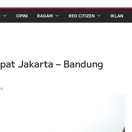
N
OPINI
RAGAM
RED CITIZEN
IKLAN
epat Jakarta – Bandung
at