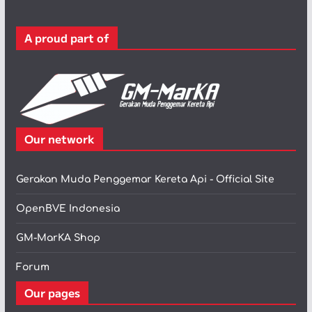
o
r
A proud part of
i
Our network
Gerakan Muda Penggemar Kereta Api - Official Site
OpenBVE Indonesia
GM-MarKA Shop
Forum
Our pages