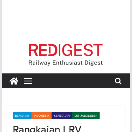
BERITA KA
INDONESIA
KERETA API
LRT JABODEBEK
Rangkaian LRV