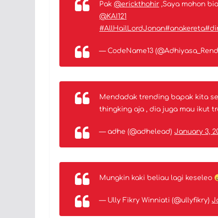
Pak
@erickthohir
,Saya mohon bia
@KAI121
#AllHailLordJonan
#anakereta
#di
— CodeName13 (@Adhiyasa_Rend
Mendadak trending bapak kita seda
thingking aja , dia juga mau ikut
— adhe (@adhelead)
January 3, 2
Mungkin kaki beliau lagi keseleo
— Ully Fikry Winniati (@ullyfikry)
J