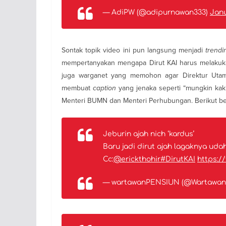
— AdiPW (@adipurnawan333)
Janu
Sontak topik video ini pun langsung menjadi
trendi
mempertanyakan mengapa Dirut KAI harus melakukan 
juga warganet yang memohon agar Direktur Utam
membuat
caption
yang jenaka seperti “mungkin ka
Menteri BUMN dan Menteri Perhubungan. Berikut beb
Jeburin ajah nich ‘kardus’
Baru jadi dirut ajah lagaknya ud
Cc:
@erickthohir
#DirutKAI
https:/
— wartawanPENSIUN (@Wartawan