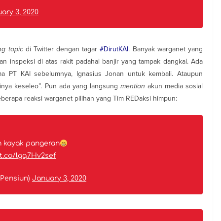
ary 3, 2020
ng topic
di Twitter dengan tagar
#DirutKAI
. Banyak warganet yang
inspeksi di atas rakit padahal banjir yang tampak dangkal. Ada
a PT KAI sebelumnya, Ignasius Jonan untuk kembali. Ataupun
kinya keseleo”. Pun ada yang langsung
mention
akun media sosial
erapa reaksi warganet pilihan yang Tim REDaksi himpun:
ah kayak pangeran
/t.co/lgq7Hv2sef
Pensiun)
January 3, 2020