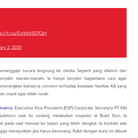
s://t.co/EdzIM3D7QH
ry 3, 2020
enanggapi secara langsung ke media. Seperti yang dilansir dari
berpikir macam-macam. Ia hanya berpikir bagaimana cara agar
 menerangkan bahwa ia
concern
terhadap keadaan fasilitas KA yang
an cepat agar tidak rusak.
Finance
,
Executive Vice President (EVP) Corporate Secretary PT KAI
moro saat itu sedang melakukan inspeksi di Bukit Duri. Ia
il pada saat menepi ke lokasi yang lebih dangkal. Ia berkata ada
ngga merepotkan jika harus berenang. Rakit dengan kursi ini dibuat