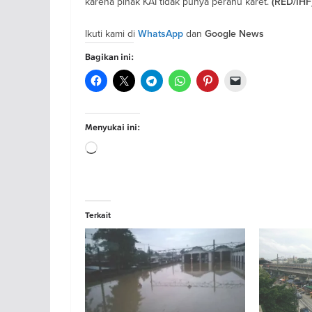
karena pihak KAI tidak punya perahu karet.
(RED/IHF
Ikuti kami di
dan
WhatsApp
Google News
Bagikan ini:
Menyukai ini:
Memuat...
Terkait