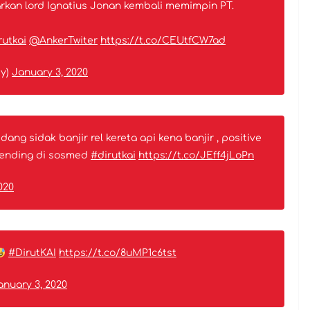
rkan lord Ignatius Jonan kembali memimpin PT.
rutkai
@AnkerTwiter
https://t.co/CEUtfCW7ad
y)
January 3, 2020
ng sidak banjir rel kereta api kena banjir , positive
 trending di sosmed
#dirutkai
https://t.co/JEff4jLoPn
020
#DirutKAI
https://t.co/8uMP1c6tst
anuary 3, 2020