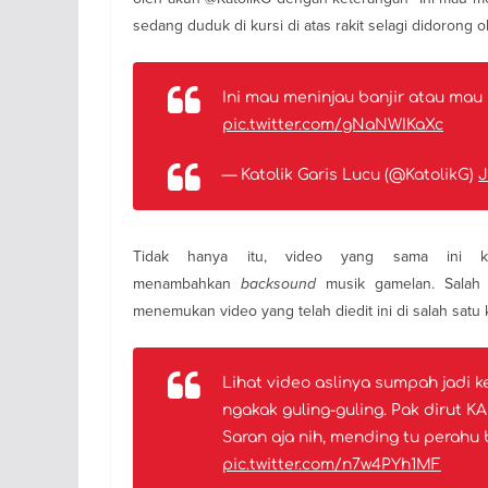
sedang duduk di kursi di atas rakit selagi didorong o
Ini mau meninjau banjir atau ma
pic.twitter.com/gNaNWIKaXc
— Katolik Garis Lucu (@KatolikG)
J
Tidak hanya itu, video yang sama ini 
menambahkan
backsound
musik gamelan. Salah
menemukan video yang telah diedit ini di salah satu
Lihat video aslinya sumpah jadi k
ngakak guling-guling. Pak dirut 
Saran aja nih, mending tu perahu 
pic.twitter.com/n7w4PYh1MF