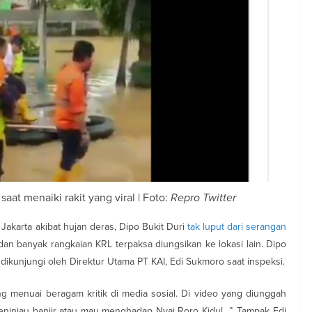
saat menaiki rakit yang viral | Foto:
Repro Twitter
akarta akibat hujan deras, Dipo Bukit Duri
tak luput dari serangan
dan banyak rangkaian KRL terpaksa diungsikan ke lokasi lain. Dipo
dikunjungi oleh Direktur Utama PT KAI, Edi Sukmoro saat inspeksi.
ng menuai beragam kritik di media sosial. Di video yang diunggah
ninjau banjir atau mau menghadap Nyai Roro Kidul…”. Tampak Edi