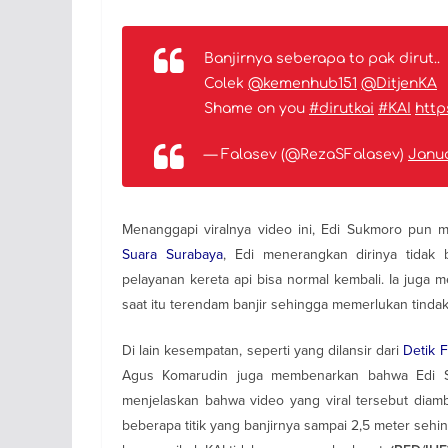
Banjirnya seberapa to pak dirut..
Colek
@kemenhub151
@DitjenKA
Shame on you
#dirutkai
#KAI
http
— Falasev (@RezaSFalasev)
Janua
Menanggapi viralnya video ini, Edi Sukmoro pun m
Suara Surabaya
, Edi menerangkan dirinya tidak 
pelayanan kereta api bisa normal kembali. Ia juga
saat itu terendam banjir sehingga memerlukan tindak
Di lain kesempatan, seperti yang dilansir dari
Detik 
Agus Komarudin juga membenarkan bahwa Edi Suk
menjelaskan bahwa video yang viral tersebut diamb
beberapa titik yang banjirnya sampai 2,5 meter sehi