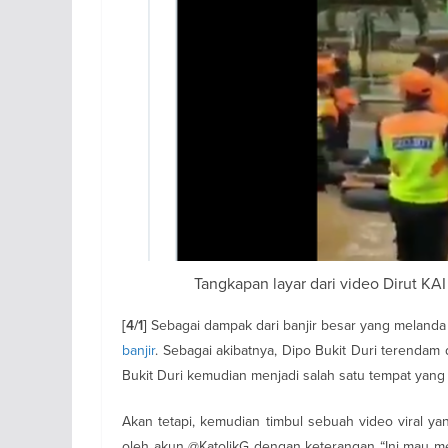
Tangkapan layar dari video Dirut KAI 
Sebagai dampak dari banjir besar yang melanda J
[4/1]
banjir
. Sebagai akibatnya, Dipo Bukit Duri terendam 
Bukit Duri kemudian menjadi salah satu tempat yang 
Akan tetapi, kemudian timbul sebuah video viral ya
oleh akun @KatolikG dengan keterangan “Ini mau me