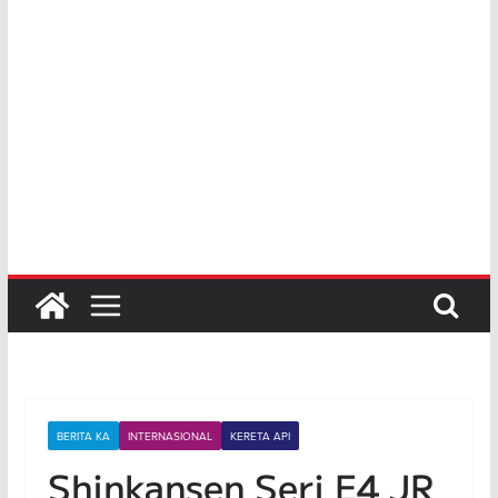
BERITA KA
INTERNASIONAL
KERETA API
Shinkansen Seri E4 JR