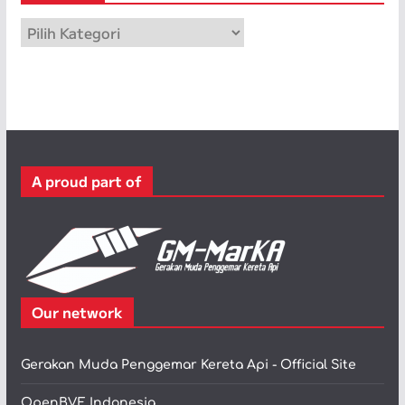
p
K
a
t
e
g
o
r
A proud part of
i
Our network
Gerakan Muda Penggemar Kereta Api - Official Site
OpenBVE Indonesia