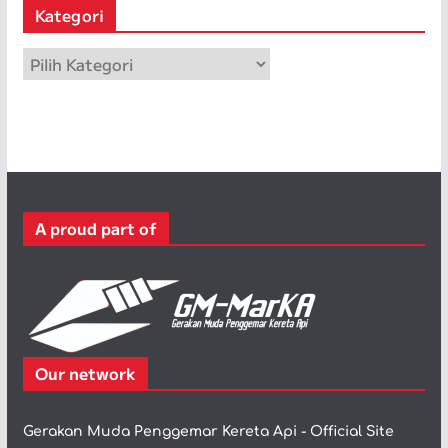
Kategori
i
p
K
a
t
e
g
o
r
A proud part of
i
Our network
Gerakan Muda Penggemar Kereta Api - Official Site