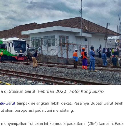
 di Stasiun Garut, Februari 2020 |
Foto: Kang Sukro
atu-Garut
tampak selangkah lebih dekat. Pasalnya Bupati Garut telah
rut akan beroperasi pada Juni mendatang.
 menyampaikan rencana ini ke media pada Senin (26/4) kemarin. Pada