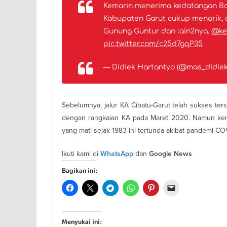
Kemarin menerima kedatangan Bap
Kabupaten Garut cukup menarik, 
Gunung Guntur dan lain2nya.
@ke
pic.twitter.com/c25d7gqP35
— Didiek Hartantyo (@mas_didie
Sebelumnya, jalur KA Cibatu-Garut telah sukses te
dengan rangkaian KA pada Maret 2020. Namun kem
yang mati sejak 1983 ini tertunda akibat pandemi CO
Ikuti kami di
dan
WhatsApp
Google News
Bagikan ini:
Menyukai ini: