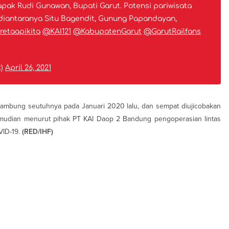
ak Rudi Gunawan, Bupati Garut. Potensi pariwisata
diantaranya Situ Bagendit, Gunung Papandayan,
retaapikita
@KAI121
@KabupatenGarut
@GarutRailfans
k)
April 26, 2021
rsambung seutuhnya pada Januari 2020 lalu, dan sempat diujicobakan
udian menurut pihak PT KAI Daop 2 Bandung pengoperasian lintas
VID-19.
(RED/IHF)