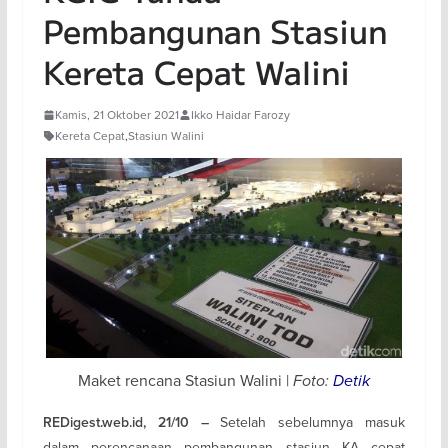
Pembangunan Stasiun
Kereta Cepat Walini
Kamis, 21 Oktober 2021
Ikko Haidar Farozy
Kereta Cepat
,
Stasiun Walini
Maket rencana Stasiun Walini |
Foto:
Detik
Setelah sebelumnya masuk
REDigest.web.id, 21/10 –
dalam perencanaan pembangunan stasiun KA cepat