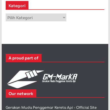
s
Kategori
i
p
K
a
t
e
g
o
r
A proud part of
i
Our network
Gerakan Muda Penggemar Kereta Api - Official Site