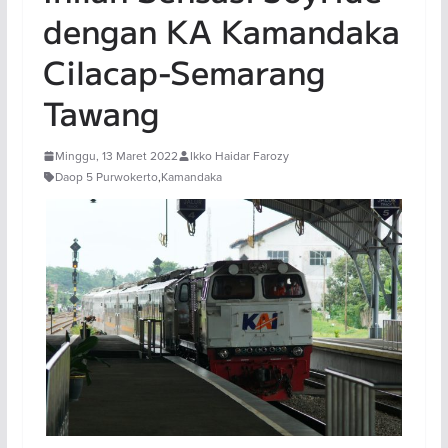
dengan KA Kamandaka
Cilacap-Semarang
Tawang
Minggu, 13 Maret 2022
Ikko Haidar Farozy
Daop 5 Purwokerto
,
Kamandaka