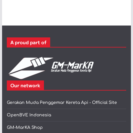
t
e
g
o
r
A proud part of
i
Our network
Gerakan Muda Penggemar Kereta Api - Official Site
OpenBVE Indonesia
GM-MarKA Shop