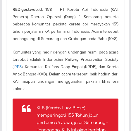
– PT Kereta Api Indonesia (KAI,
REDigest.web.id, 11/8
Persero) Daerah Operasi (Daop) 4 Semarang beserta
beberapa komunitas pecinta kereta api merayakan 155
tahun perjalanan KA pertama di Indonesia. Acara tersebut
berlangsung di Semarang dan Grobogan pada Rabu (10/8).
Komunitas yang hadir dengan undangan resmi pada acara
tersebut adalah Indonesian Railway Preservation Society
(
IRPS
), Komunitas Railfans Daop Empat (KRDE), dan Kereta
Anak Bangsa (KAB). Dalam acara tersebut, baik hadirin dari
KAI maupun undangan menggunakan pakaian khas era
kolonial.
KLB (Kereta Luar Biasa)
memperingati 155 Tahun jalur
pertama di Jawa, jalur Semarang –
Tanggoeng. KLB ini akan berjalan