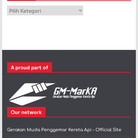
p
K
a
t
e
g
o
r
i
A proud part of
Our network
Gerakan Muda Penggemar Kereta Api - Official Site