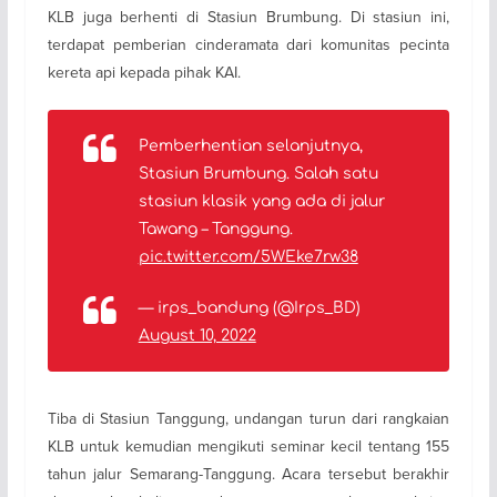
KLB juga berhenti di Stasiun Brumbung. Di stasiun ini,
terdapat pemberian cinderamata dari komunitas pecinta
kereta api kepada pihak KAI.
Pemberhentian selanjutnya,
Stasiun Brumbung. Salah satu
stasiun klasik yang ada di jalur
Tawang – Tanggung.
pic.twitter.com/5WEke7rw38
— irps_bandung (@Irps_BD)
August 10, 2022
Tiba di Stasiun Tanggung, undangan turun dari rangkaian
KLB untuk kemudian mengikuti seminar kecil tentang 155
tahun jalur Semarang-Tanggung. Acara tersebut berakhir