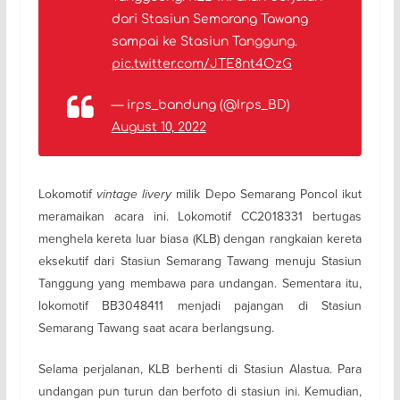
dari Stasiun Semarang Tawang
sampai ke Stasiun Tanggung.
pic.twitter.com/JTE8nt4OzG
— irps_bandung (@Irps_BD)
August 10, 2022
Lokomotif
vintage livery
milik Depo Semarang Poncol ikut
meramaikan acara ini. Lokomotif CC2018331 bertugas
menghela kereta luar biasa (KLB) dengan rangkaian kereta
eksekutif dari Stasiun Semarang Tawang menuju Stasiun
Tanggung yang membawa para undangan. Sementara itu,
lokomotif BB3048411 menjadi pajangan di Stasiun
Semarang Tawang saat acara berlangsung.
Selama perjalanan, KLB berhenti di Stasiun Alastua. Para
undangan pun turun dan berfoto di stasiun ini. Kemudian,