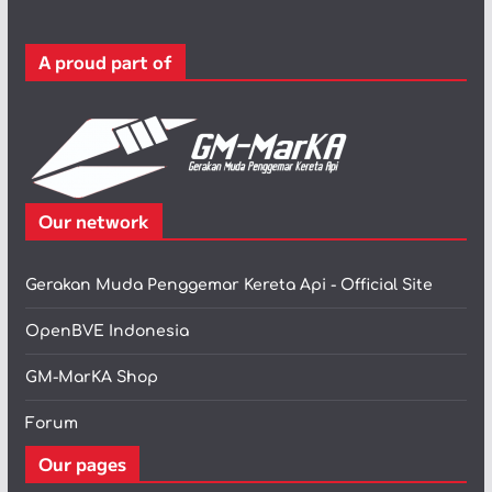
o
r
A proud part of
i
Our network
Gerakan Muda Penggemar Kereta Api - Official Site
OpenBVE Indonesia
GM-MarKA Shop
Forum
Our pages