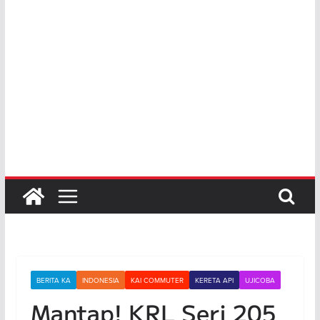
BERITA KA
INDONESIA
KAI COMMUTER
KERETA API
UJICOBA
Mantap! KRL Seri 205