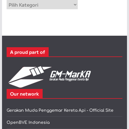
K
a
t
e
g
o
r
A proud part of
i
Our network
Gerakan Muda Penggemar Kereta Api - Official Site
OpenBVE Indonesia