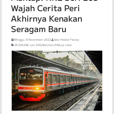
Wajah Cerita Peri
Akhirnya Kenakan
Seragam Baru
Minggu, 6 November 2022
Ikko Haidar Farozy
JR 205
,
KRL seri 205
,
Marchen
,
P48
,
uji coba