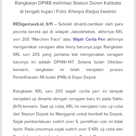
Rangkaian DP148 melintasi Stasiun Duren Kalibata
di tengah hujan | Foto:
Khesya Radya Irwanto
Setelah dinanti-nantikan oleh para
REDigest.web.id, 6/11 –
pecinta kereta api di wilayah Jabodetabek, akhirnya KRL
seri 205 “Marchen Face” atau
Wajah Cerita Peri
akhirnya
mengenakan seragam alias
livery
barunya juga. Rangkaian
KRL seri 205 yang pertama kali mengenakan seragam
barunya ini adalah DP148+147. Selama bulan Oktober
kemarin, rangkaian ini telah menjalani proses
Pemeliharaan 48 bulan (P48) di Depo Depok.
Rangkaian KRL seri 205 wajah cerita peri ini tampak
menjalani uji dinamis dengan seragam baru ini pada Sabtu
(6/11) kemarin. Saat uji coba, KRL ini menjalani rute uji coba
dari Stasiun Depok ke Manggarai untuk kembali ke Depok.
Sejak pemberlakuan
swtich over
5, pemilihan rute ini tidak
lazim. Pada umumnya sejak
switch over 5
KRL uji coba dari