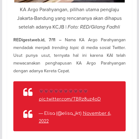
KA Argo Parahyangan, pilihan utama penglaju
Jakarta-Bandung yang rencananya akan dihapus
setelah adanya KCJB |
Foto: RED/Gilang Fadhli
Nama KA Argo Parahyangan
REDigest.web.id, 7/11 –
mendadak menjadi
trending topic
di media sosial Twitter.
Usut punya usut, ternyata hal ini karena KAI telah
mewacanakan penghapusan KA Argo Parahyangan
dengan adanya Kereta Cepat.
pic.twitter.com/TBRz8uz4oD
— Elisa (@elisa_jkt)
November 6,
2022