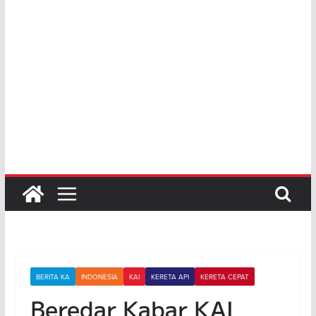
BERITA KA
INDONESIA
KAI
KERETA API
KERETA CEPAT
Beredar Kabar KAI