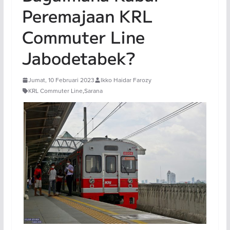
Peremajaan KRL
Commuter Line
Jabodetabek?
Jumat, 10 Februari 2023
Ikko Haidar Farozy
KRL Commuter Line
,
Sarana