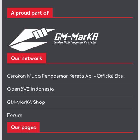
r
A proud part of
i
Our network
Gerakan Muda Penggemar Kereta Api - Official Site
OpenBVE Indonesia
GM-MarKA Shop
Forum
Our pages