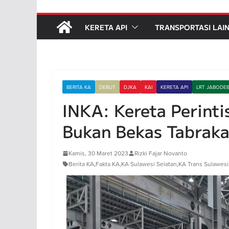
KERETA API
TRANSPORTASI LAI
BERITA KA
DEBUT
DJKA
KAI
KERETA API
LRT JABODE
INKA: Kereta Perinti
Bukan Bekas Tabraka
Kamis, 30 Maret 2023
Rizki Fajar Novanto
Berita KA
,
Fakta KA
,
KA Sulawesi Selatan
,
KA Trans Sulawesi