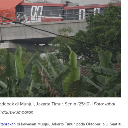
debek di Munjul, Jakarta Timur, Senin (25/10) |
Foto: Iqbal
irdaus/kumparan
 tabrakan
di kawasan Munjul, Jakarta Timur pada Oktober lalu. Saat itu,