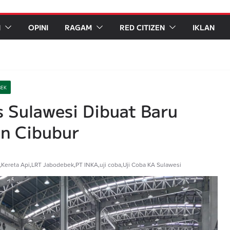
N
OPINI
RAGAM
RED CITIZEN
IKLAN
BEK
s Sulawesi Dibuat Baru
n Cibubur
,
Kereta Api
,
LRT Jabodebek
,
PT INKA
,
uji coba
,
Uji Coba KA Sulawesi