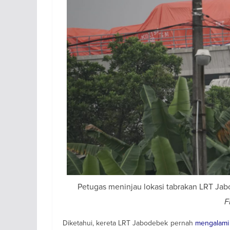
Petugas meninjau lokasi tabrakan LRT Jabo
F
Diketahui, kereta LRT Jabodebek pernah
mengalami