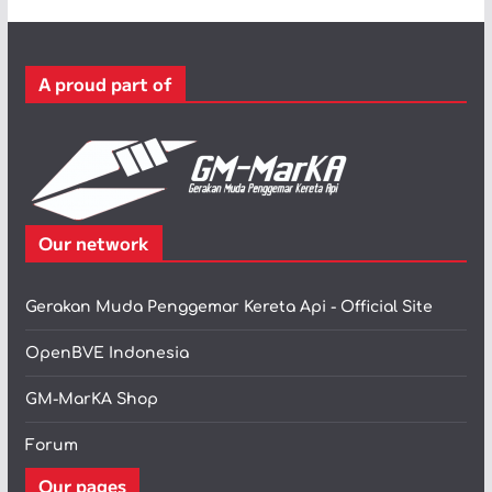
g
o
r
A proud part of
i
Our network
Gerakan Muda Penggemar Kereta Api - Official Site
OpenBVE Indonesia
GM-MarKA Shop
Forum
Our pages