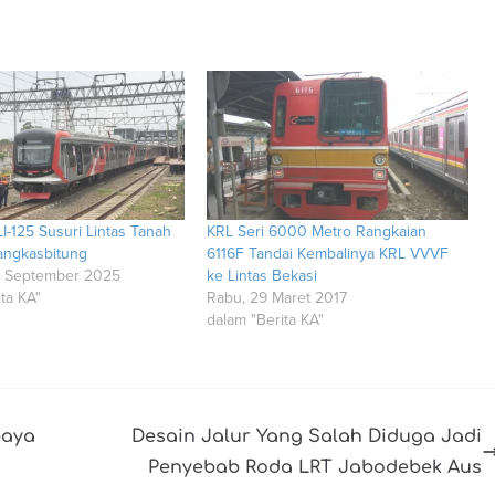
I-125 Susuri Lintas Tanah
KRL Seri 6000 Metro Rangkaian
angkasbitung
6116F Tandai Kembalinya KRL VVVF
8 September 2025
ke Lintas Bekasi
ta KA"
Rabu, 29 Maret 2017
dalam "Berita KA"
baya
Desain Jalur Yang Salah Diduga Jadi
Penyebab Roda LRT Jabodebek Aus