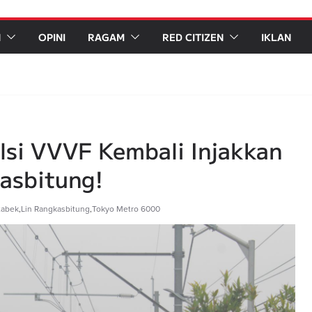
N
OPINI
RAGAM
RED CITIZEN
IKLAN
lsi VVVF Kembali Injakkan
kasbitung!
tabek
,
Lin Rangkasbitung
,
Tokyo Metro 6000