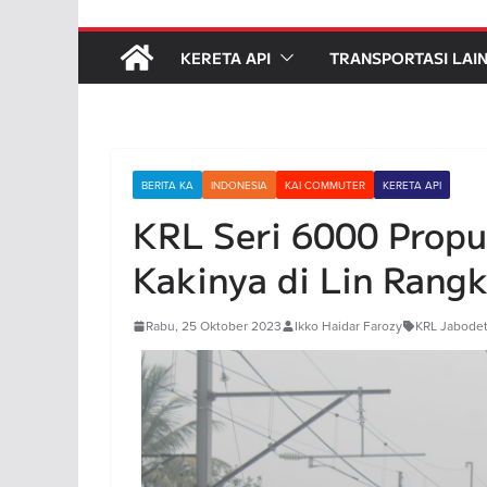
KERETA API
TRANSPORTASI LAI
BERITA KA
INDONESIA
KAI COMMUTER
KERETA API
KRL Seri 6000 Propu
Kakinya di Lin Rang
Rabu, 25 Oktober 2023
Ikko Haidar Farozy
KRL Jabode