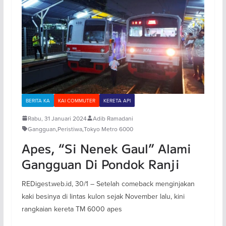
BERITA KA
KAI COMMUTER
KERETA API
Rabu, 31 Januari 2024
Adib Ramadani
Gangguan
,
Peristiwa
,
Tokyo Metro 6000
Apes, “Si Nenek Gaul” Alami
Gangguan Di Pondok Ranji
REDigest.web.id, 30/1 – Setelah comeback menginjakan
kaki besinya di lintas kulon sejak November lalu, kini
rangkaian kereta TM 6000 apes