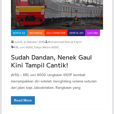
BERITA KA
INDONESIA
KAI COMMUTER
KERETA API
UJICOBA
Jumat, 4 Oktober 2019
Muhammad Pascal Fajrin
KRL seri 6000
,
Tokyo Metro 6000
Sudah Dandan, Nenek Gaul
Kini Tampil Cantik!
(4/10) – KRL seri 6000 rangkaian 6101F kembali
menampakkan diri setelah menghilang selama sebulan
dari jalan baja Jabodetabek. Rangkaian yang
Read More