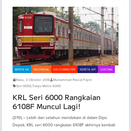
BERITA KA
INDONESIA
KAI COMMUTER
KERETA API
UJICOBA
Rabu, 3 Oktober 2018
Muhammad Pascal Fajrin
Seri 6000
,
Tokyo Metro 6000
KRL Seri 6000 Rangkaian
6108F Muncul Lagi!
(3/10) – Lebih dari setahun mendekam di dalam Dipo
Depok, KRL seri 6000 rangkaian 6108F akhirnya kembali