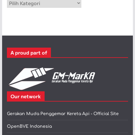
K
a
t
e
g
o
r
A proud part of
i
Our network
Gerakan Muda Penggemar Kereta Api - Official Site
OpenBVE Indonesia