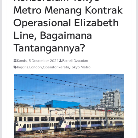
Metro Menang Kontrak
Operasional Elizabeth
Line, Bagaimana
Tantangannya?
Kamis, 5 Desember 2024
Farrell Dzaudan
Inggris
,
London
,
Operator kereta
,
Tokyo Metro