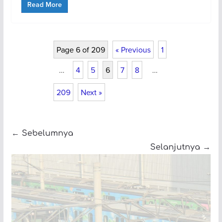
Read More
Page 6 of 209
« Previous
1
…
4
5
6
7
8
…
209
Next »
← Sebelumnya
Selanjutnya →