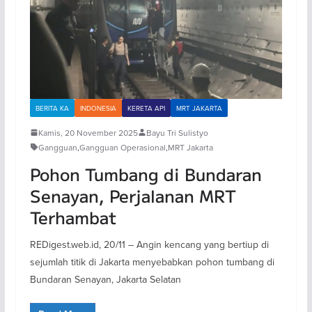
BERITA KA
INDONESIA
KERETA API
MRT JAKARTA
Kamis, 20 November 2025
Bayu Tri Sulistyo
Gangguan
,
Gangguan Operasional
,
MRT Jakarta
Pohon Tumbang di Bundaran
Senayan, Perjalanan MRT
Terhambat
REDigest.web.id, 20/11 – Angin kencang yang bertiup di
sejumlah titik di Jakarta menyebabkan pohon tumbang di
Bundaran Senayan, Jakarta Selatan