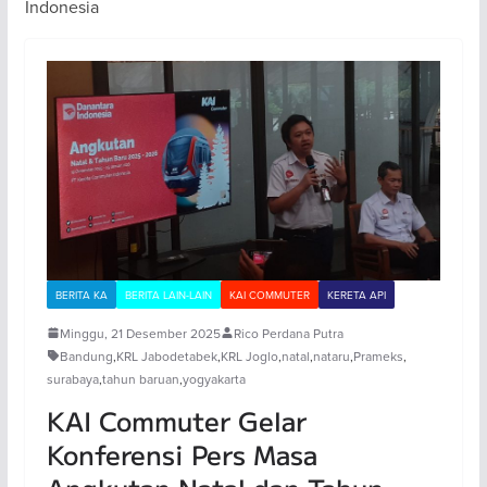
Indonesia
BERITA KA
BERITA LAIN-LAIN
KAI COMMUTER
KERETA API
Minggu, 21 Desember 2025
Rico Perdana Putra
Bandung
,
KRL Jabodetabek
,
KRL Joglo
,
natal
,
nataru
,
Prameks
,
surabaya
,
tahun baruan
,
yogyakarta
KAI Commuter Gelar
Konferensi Pers Masa