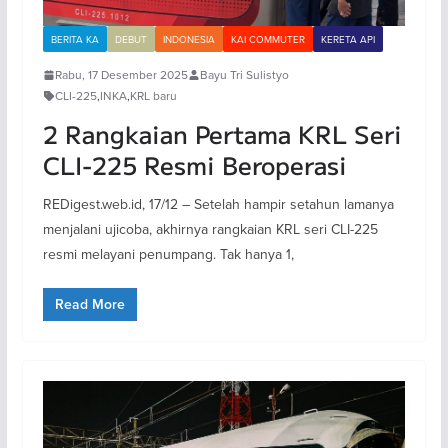
BERITA KA
DEBUT
INDONESIA
KAI COMMUTER
KERETA API
Rabu, 17 Desember 2025
Bayu Tri Sulistyo
CLI-225
,
INKA
,
KRL baru
2 Rangkaian Pertama KRL Seri
CLI-225 Resmi Beroperasi
REDigest.web.id, 17/12 – Setelah hampir setahun lamanya
menjalani ujicoba, akhirnya rangkaian KRL seri CLI-225
resmi melayani penumpang. Tak hanya 1,
Read More