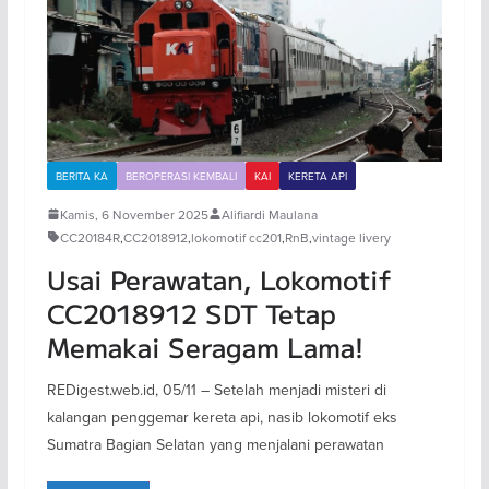
BERITA KA
BEROPERASI KEMBALI
KAI
KERETA API
Kamis, 6 November 2025
Alifiardi Maulana
CC20184R
,
CC2018912
,
lokomotif cc201
,
RnB
,
vintage livery
Usai Perawatan, Lokomotif
CC2018912 SDT Tetap
Memakai Seragam Lama!
REDigest.web.id, 05/11 – Setelah menjadi misteri di
kalangan penggemar kereta api, nasib lokomotif eks
Sumatra Bagian Selatan yang menjalani perawatan