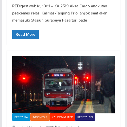
REDigest.web.id, 19/11 – KA 2519 Aksa Cargo angkutan
petikemas relasi Kalimas-Tanjung Priol anjlok saat akan
memasuki Stasiun Surabaya Pasarturi pada
Read More
BERITA KA
INDONESIA
KAI COMMUTER
KERETA API