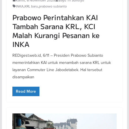
Kamis, 6 November 2025
Bayu Tri Sulistyo
INKA
,
KRL baru
,
prabowo subianto
Prabowo Perintahkan KAI
Tambah Sarana KRL, KCI
Malah Kurangi Pesanan ke
INKA
REDigest.web.id, 6/11 – Presiden Prabowo Subianto
memerintahkan KAI untuk menambah sarana KRL untuk
layanan Commuter Line Jabodetabek. Hal tersebut
disampaikan
Read More