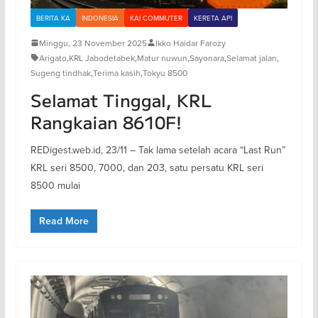
BERITA KA
INDONESIA
KAI COMMUTER
KERETA API
Minggu, 23 November 2025
Ikko Haidar Farozy
Arigato
,
KRL Jabodetabek
,
Matur nuwun
,
Sayonara
,
Selamat jalan
,
Sugeng tindhak
,
Terima kasih
,
Tokyu 8500
Selamat Tinggal, KRL
Rangkaian 8610F!
REDigest.web.id, 23/11 – Tak lama setelah acara “Last Run”
KRL seri 8500, 7000, dan 203, satu persatu KRL seri
8500 mulai
Read More