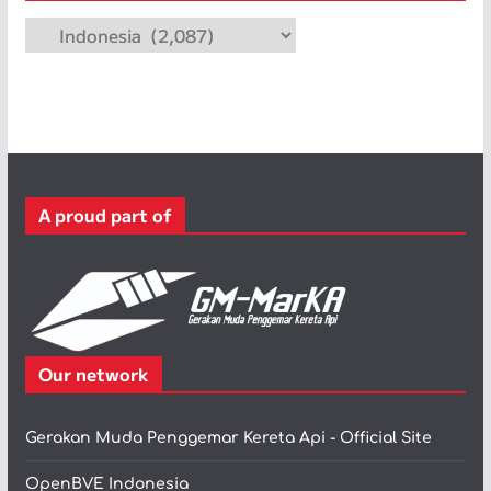
p
K
a
t
e
g
o
r
A proud part of
i
Our network
Gerakan Muda Penggemar Kereta Api - Official Site
OpenBVE Indonesia