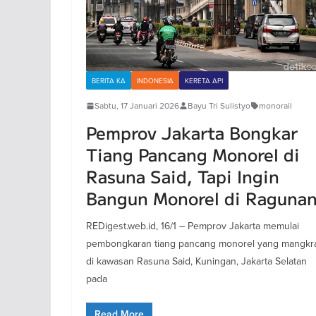
BERITA KA
INDONESIA
KERETA API
Sabtu, 17 Januari 2026
Bayu Tri Sulistyo
monorail
Pemprov Jakarta Bongkar
Tiang Pancang Monorel di
Rasuna Said, Tapi Ingin
Bangun Monorel di Raguna
REDigest.web.id, 16/1 – Pemprov Jakarta memulai
pembongkaran tiang pancang monorel yang mangkr
di kawasan Rasuna Said, Kuningan, Jakarta Selatan
pada
Read More