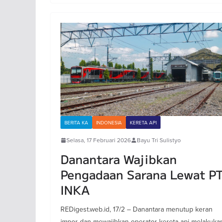
BERITA KA
INDONESIA
KERETA API
Selasa, 17 Februari 2026
Bayu Tri Sulistyo
Danantara Wajibkan
Pengadaan Sarana Lewat P
INKA
REDigest.web.id, 17/2 – Danantara menutup keran
impor dan mewajibkan operator kereta api melakuka