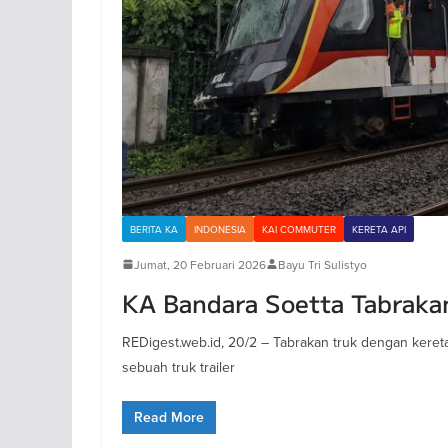
BERITA KA
INDONESIA
KAI COMMUTER
KERETA API
Jumat, 20 Februari 2026
Bayu Tri Sulistyo
KA Bandara Soetta Tabrakan
REDigest.web.id, 20/2 – Tabrakan truk dengan kereta 
sebuah truk trailer
Read More