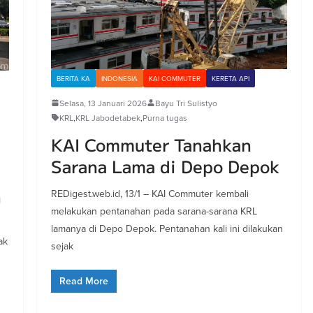
BERITA KA
INDONESIA
KAI COMMUTER
KERETA API
Selasa, 13 Januari 2026
Bayu Tri Sulistyo
KRL
,
KRL Jabodetabek
,
Purna tugas
KAI Commuter Tanahkan
Sarana Lama di Depo Depok
n
REDigest.web.id, 13/1 – KAI Commuter kembali
melakukan pentanahan pada sarana-sarana KRL
lamanya di Depo Depok. Pentanahan kali ini dilakukan
ak
sejak
Read More