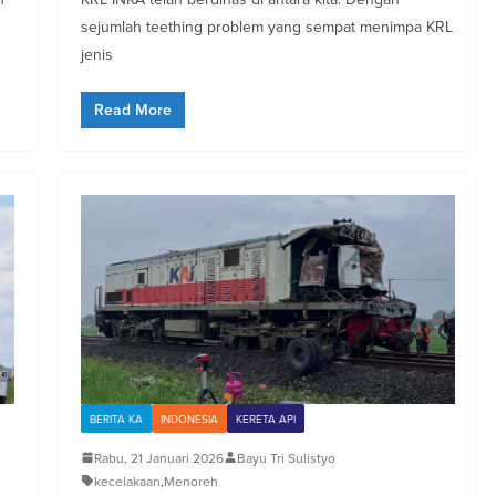
sejumlah teething problem yang sempat menimpa KRL
jenis
Read More
BERITA KA
INDONESIA
KERETA API
Rabu, 21 Januari 2026
Bayu Tri Sulistyo
kecelakaan
,
Menoreh