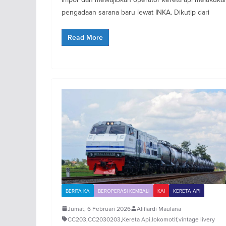
pengadaan sarana baru lewat INKA. Dikutip dari
Read More
BERITA KA
BEROPERASI KEMBALI
KAI
KERETA API
Jumat, 6 Februari 2026
Alifiardi Maulana
CC203
,
CC2030203
,
Kereta Api
,
lokomotif
,
vintage livery