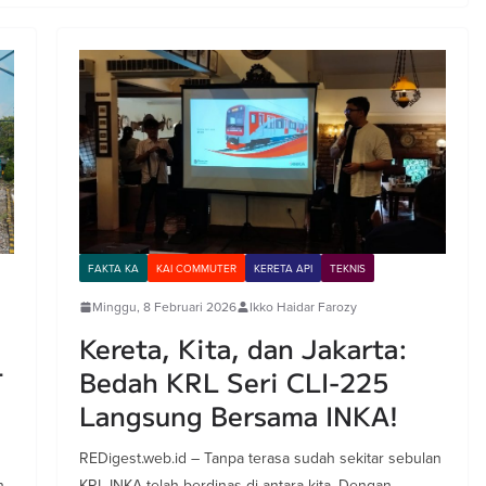
FAKTA KA
KAI COMMUTER
KERETA API
TEKNIS
Minggu, 8 Februari 2026
Ikko Haidar Farozy
Kereta, Kita, dan Jakarta:
T
Bedah KRL Seri CLI-225
Langsung Bersama INKA!
REDigest.web.id – Tanpa terasa sudah sekitar sebulan
n
KRL INKA telah berdinas di antara kita. Dengan