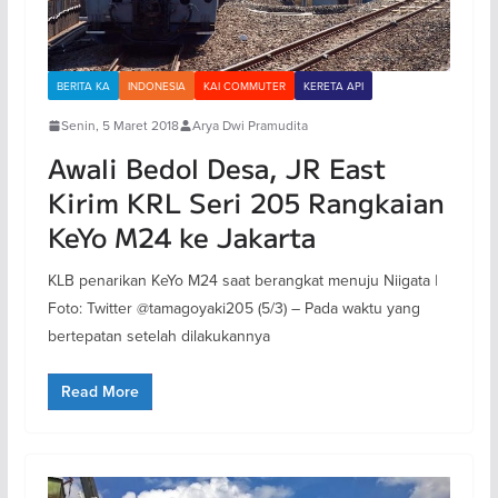
BERITA KA
INDONESIA
KAI COMMUTER
KERETA API
Senin, 5 Maret 2018
Arya Dwi Pramudita
Awali Bedol Desa, JR East
Kirim KRL Seri 205 Rangkaian
KeYo M24 ke Jakarta
KLB penarikan KeYo M24 saat berangkat menuju Niigata |
Foto: Twitter @tamagoyaki205 (5/3) – Pada waktu yang
bertepatan setelah dilakukannya
Read More