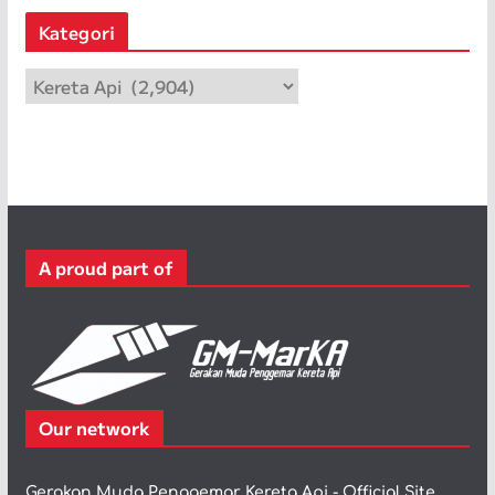
s
Kategori
i
p
K
a
t
e
g
o
r
A proud part of
i
Our network
Gerakan Muda Penggemar Kereta Api - Official Site