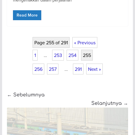
mengenakkan dalam perjalanan
Read More
Page 255 of 291
« Previous
1
…
253
254
255
256
257
…
291
Next »
← Sebelumnya
Selanjutnya →