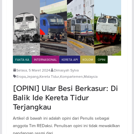
FAKTA KA
INTERNASIONAL
KERETA API
KOLOM
OPINI
Selasa, 5 Maret 2024
Dimasyah Sylva
Eropa
,
Jepang
,
Kereta Tidur
,
Kompartemen
,
Malaysia
[OPINI] Ular Besi Berkasur: Di
Balik Ide Kereta Tidur
Terjangkau
Artikel di bawah ini adalah opini dari Penulis sebagai
anggota Tim REDaksi. Penulisan opini ini tidak mewakilkan
pandangan resmi dari