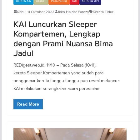
BERITA KA
DEBUT
INDONESIA
KAI
KERETA API
Rabu, 11 Oktober 2023
Ikko Haidar Farozy
Kereta Tidur
KAI Luncurkan Sleeper
Kompartemen, Lengkap
dengan Prami Nuansa Bima
Jadul
REDigest.web.id, 11/10 – Pada Selasa (10/11),
kereta Sleeper Kompartemen yang sudah para
penggemar kereta tunggu-tunggu pun resmi meluncur.
KAI melakukan serangkaian acara peresmian
Read More