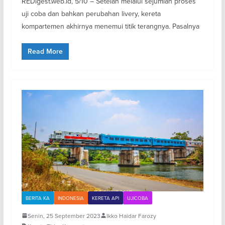
REDigest.web.id, 5/10 – Setelah melalui sejumlah proses
uji coba dan bahkan perubahan livery, kereta
kompartemen akhirnya menemui titik terangnya. Pasalnya
Read More
BERITA KA
INDONESIA
KERETA API
UJICOBA
Senin, 25 September 2023
Ikko Haidar Farozy