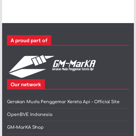
t
e
g
o
r
A proud part of
i
Our network
Gerakan Muda Penggemar Kereta Api - Official Site
OpenBVE Indonesia
GM-MarKA Shop