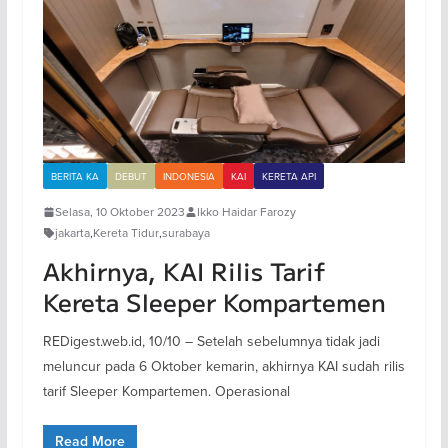
BERITA KA
DEBUT
INDONESIA
KAI
KERETA API
Selasa, 10 Oktober 2023
Ikko Haidar Farozy
jakarta
,
Kereta Tidur
,
surabaya
Akhirnya, KAI Rilis Tarif
Kereta Sleeper Kompartemen
REDigest.web.id, 10/10 – Setelah sebelumnya tidak jadi
meluncur pada 6 Oktober kemarin, akhirnya KAI sudah rilis
tarif Sleeper Kompartemen. Operasional
Read More