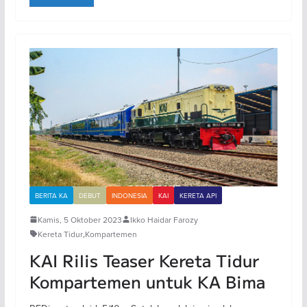
BERITA KA
DEBUT
INDONESIA
KAI
KERETA API
Kamis, 5 Oktober 2023
Ikko Haidar Farozy
Kereta Tidur
,
Kompartemen
KAI Rilis Teaser Kereta Tidur
Kompartemen untuk KA Bima