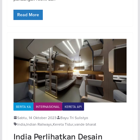
Read More
BERITA KA
INTERNASIONAL
KERETA API
Sabtu, 14 Oktober 2023
Bayu Tri Sulistyo
India
,
Indian Railways
,
Kereta Tidur
,
vande bharat
India Perlihatkan Desain