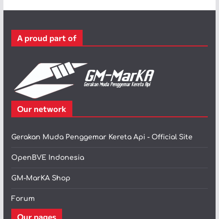
g
o
r
A proud part of
i
Our network
Gerakan Muda Penggemar Kereta Api - Official Site
OpenBVE Indonesia
GM-MarKA Shop
Forum
Our pages