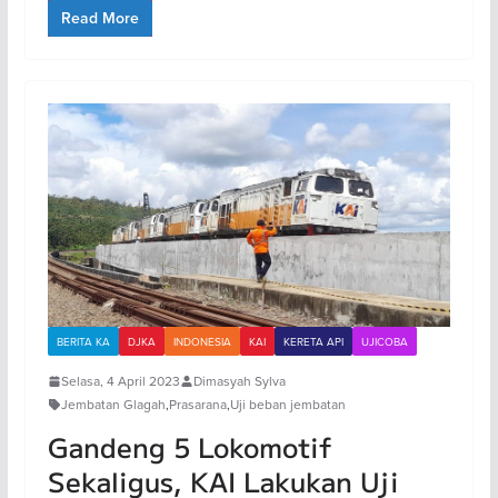
Read More
BERITA KA
DJKA
INDONESIA
KAI
KERETA API
UJICOBA
Selasa, 4 April 2023
Dimasyah Sylva
Jembatan Glagah
,
Prasarana
,
Uji beban jembatan
Gandeng 5 Lokomotif
Sekaligus, KAI Lakukan Uji