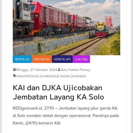
BERITA KA
INDONESIA
KERETA API
UJICOBA
Minggu, 27 Oktober 2024
Ikko Haidar Farozy
lokomotif
,
solo
,
surakarta
,
Uji beban jembatan
KAI dan DJKA Ujicobakan
Jembatan Layang KA Solo
REDigest.web.id, 27/10 – Jembatan layang jalur ganda KA
di Solo semakin dekat dengan operasional. Pasalnya pada
Kamis, (24/10) kemarin KAI