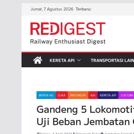
Skip
Jumat, 7 Agustus 2026
Terbaru:
to
content
KERETA API
TRANSPORTASI LAI
BERITA KA
DJKA
INDONESIA
KAI
KERETA API
UJICOBA
Gandeng 5 Lokomotif
Uji Beban Jembatan 
Selasa, 4 April 2023
Dimasyah Sylva
Jembatan Glagah
,