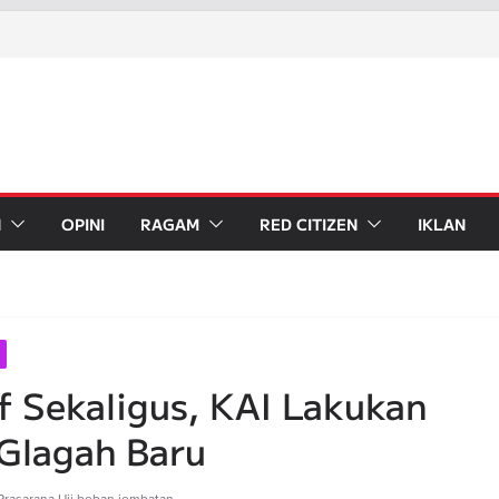
N
OPINI
RAGAM
RED CITIZEN
IKLAN
 Sekaligus, KAI Lakukan
Glagah Baru
Prasarana
,
Uji beban jembatan