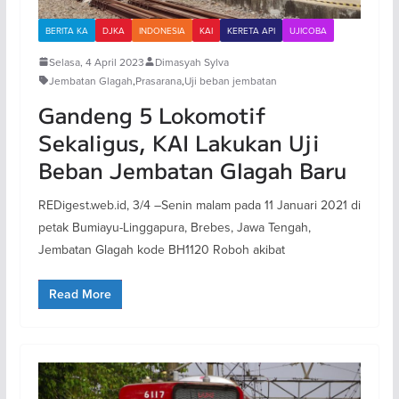
BERITA KA
DJKA
INDONESIA
KAI
KERETA API
UJICOBA
Selasa, 4 April 2023
Dimasyah Sylva
Jembatan Glagah
,
Prasarana
,
Uji beban jembatan
Gandeng 5 Lokomotif
Sekaligus, KAI Lakukan Uji
Beban Jembatan Glagah Baru
REDigest.web.id, 3/4 –Senin malam pada 11 Januari 2021 di
petak Bumiayu-Linggapura, Brebes, Jawa Tengah,
Jembatan Glagah kode BH1120 Roboh akibat
Read More