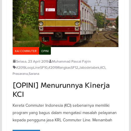
KAI COMMUTER
OPINI
Selasa, 23 April 2019
Muhammad Pascal Fajrin
#2019LoopLineSF10
,
#2019RangkasSF12
,
Jabodetabek
,
KCI
,
Prasarana
,
Sarana
[OPINI] Menurunnya Kinerja
KCI
Kereta Commuter Indonesia (KCI) sebenarnya memiliki
program yang bagus dalam mengatasi masalah pelayanan
kepada pengguna jasa KRL Commuter Line. Menambah