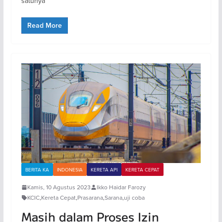
satunya
Read More
BERITA KA
INDONESIA
KERETA API
KERETA CEPAT
Kamis, 10 Agustus 2023
Ikko Haidar Farozy
KCIC
,
Kereta Cepat
,
Prasarana
,
Sarana
,
uji coba
Masih dalam Proses Izin