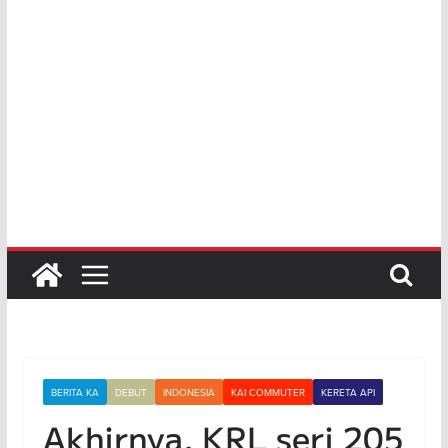
BERITA KA
DEBUT
INDONESIA
KAI COMMUTER
KERETA API
Akhirnya, KRL seri 205