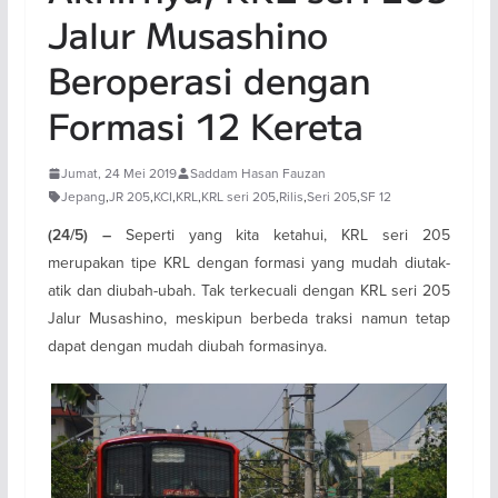
Jalur Musashino
Beroperasi dengan
Formasi 12 Kereta
Jumat, 24 Mei 2019
Saddam Hasan Fauzan
Jepang
,
JR 205
,
KCI
,
KRL
,
KRL seri 205
,
Rilis
,
Seri 205
,
SF 12
Seperti yang kita ketahui, KRL seri 205
(24/5) –
merupakan tipe KRL dengan formasi yang mudah diutak-
atik dan diubah-ubah. Tak terkecuali dengan KRL seri 205
Jalur Musashino, meskipun berbeda traksi namun tetap
dapat dengan mudah diubah formasinya.