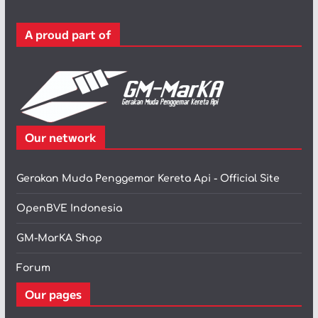
o
r
A proud part of
i
Our network
Gerakan Muda Penggemar Kereta Api - Official Site
OpenBVE Indonesia
GM-MarKA Shop
Forum
Our pages