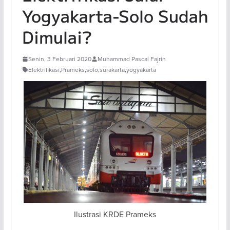
Yogyakarta-Solo Sudah
Dimulai?
Senin, 3 Februari 2020
Muhammad Pascal Fajrin
Elektrifikasi
,
Prameks
,
solo
,
surakarta
,
yogyakarta
Ilustrasi KRDE Prameks