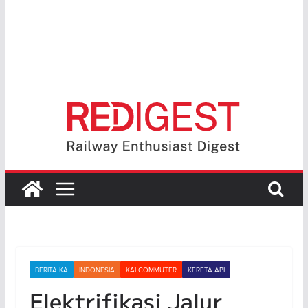
BERITA KA
INDONESIA
KAI COMMUTER
KERETA API
Elektrifikasi Jalur