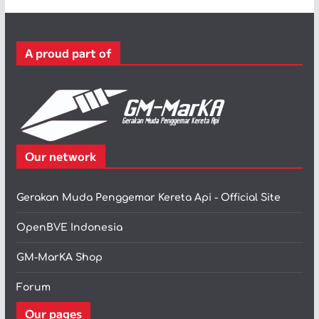
g
o
r
A proud part of
i
Our network
Gerakan Muda Penggemar Kereta Api - Official Site
OpenBVE Indonesia
GM-MarKA Shop
Forum
Our pages