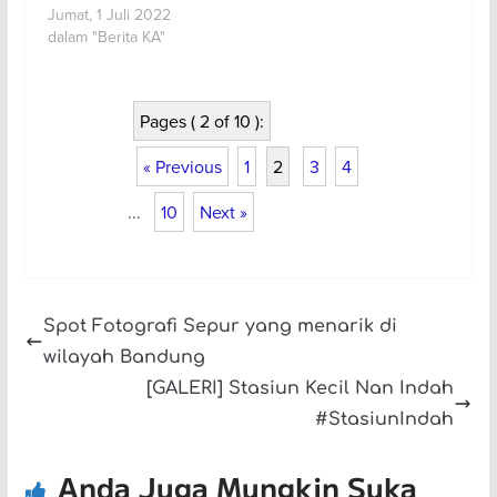
Jumat, 1 Juli 2022
dalam "Berita KA"
Pages ( 2 of 10 ):
« Previous
1
2
3
4
...
10
Next »
Spot Fotografi Sepur yang menarik di
wilayah Bandung
[GALERI] Stasiun Kecil Nan Indah
#StasiunIndah
Anda Juga Mungkin Suka