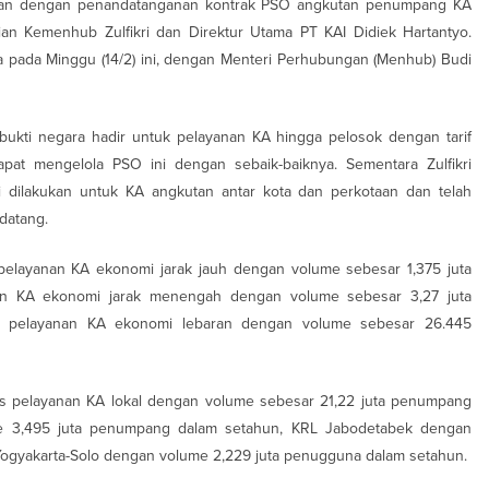
kukan dengan penandatanganan kontrak PSO angkutan penumpang KA
ian Kemenhub Zulfikri dan Direktur Utama PT KAI Didiek Hartantyo.
ta pada Minggu (14/2) ini, dengan Menteri Perhubungan (Menhub) Budi
kti negara hadir untuk pelayanan KA hingga pelosok dengan tarif
pat mengelola PSO ini dengan sebaik-baiknya. Sementara Zulfikri
 dilakukan untuk KA angkutan antar kota dan perkotaan dan telah
datang.
s pelayanan KA ekonomi jarak jauh dengan volume sebesar 1,375 juta
nan KA ekonomi jarak menengah dengan volume sebesar 3,27 juta
s pelayanan KA ekonomi lebaran dengan volume sebesar 26.445
tas pelayanan KA lokal dengan volume sebesar 21,22 juta penumpang
e 3,495 juta penumpang dalam setahun, KRL Jabodetabek dengan
Yogyakarta-Solo dengan volume 2,229 juta penugguna dalam setahun.