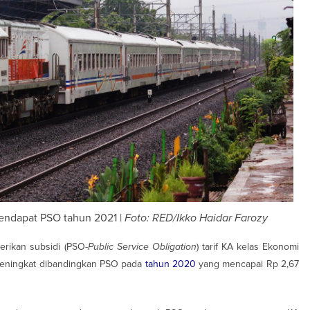
mendapat PSO tahun 2021 |
Foto: RED/Ikko Haidar Farozy
ikan subsidi (PSO-
Public Service Obligation
) tarif KA kelas Ekonomi
i meningkat dibandingkan PSO pada
tahun 2020
yang mencapai Rp 2,67