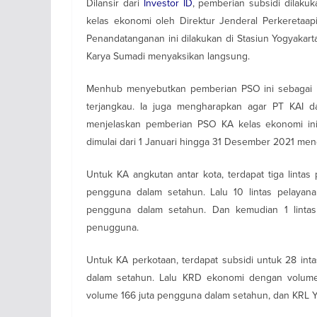
Dilansir dari
Investor ID
, pemberian subsidi dila
kelas ekonomi oleh Direktur Jenderal Perkeretaap
Penandatanganan ini dilakukan di Stasiun Yogyakar
Karya Sumadi menyaksikan langsung.
Menhub menyebutkan pemberian PSO ini sebagai bu
terjangkau. Ia juga mengharapkan agar PT KAI da
menjelaskan pemberian PSO KA kelas ekonomi ini
dimulai dari 1 Januari hingga 31 Desember 2021 men
Untuk KA angkutan antar kota, terdapat tiga linta
pengguna dalam setahun. Lalu 10 lintas pelaya
pengguna dalam setahun. Dan kemudian 1 linta
penugguna.
Untuk KA perkotaan, terdapat subsidi untuk 28 in
dalam setahun. Lalu KRD ekonomi dengan volum
volume 166 juta pengguna dalam setahun, dan KRL 